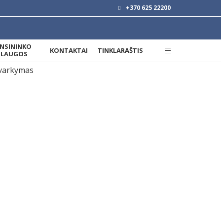
+370 625 22200
ANSININKO
KONTAKTAI
TINKLARAŠTIS
SLAUGOS
 teisinė forma: