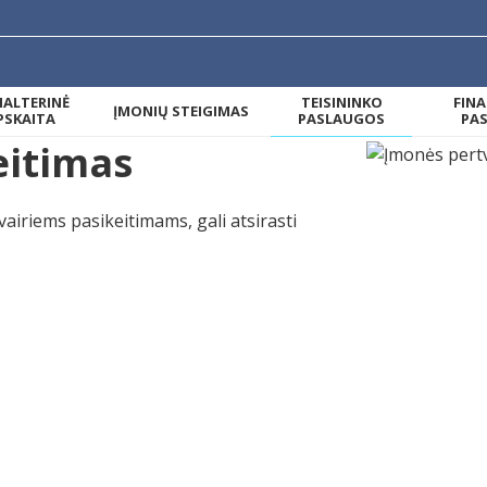
ALTERINĖ
TEISININKO
FIN
ĮMONIŲ STEIGIMAS
PSKAITA
PASLAUGOS
PA
eitimas
įvairiems pasikeitimams, gali atsirasti
dėl keičiama juridinio asmens