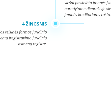
viešai paskelbta įmonės įs
nurodytame dienraštyje vie
įmonės kreditoriams raštu.
4 ŽINGSNIS
s teisinės formos juridinio
tų įregistravimo Juridinių
asmenų registre.
Individualios įmonės
Pertvarkomos įmonės savininkas trejus metus yra sub
įmonės prievoles, atsiradusias iki naujų įmonės duomen
asmenų registre dienos.
Pertvarkomos įmonės direktoriui turint elektroninį para