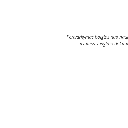
Pertvarkymas baigtas nuo naujo
asmens steigimo dokumen
Individuali įmonė, gali būti
pertvarkoma į:
• akcinę bendrovę;
• uždarąją akcinę bendrovę;
• mažąją bendriją;
• viešąją įstaigą.