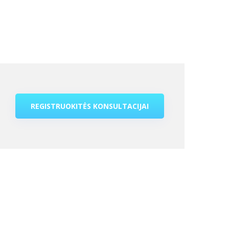
mą 3-30 Eur (priklauso nuo
o šaltinio).
REGISTRUOKITĖS KONSULTACIJAI