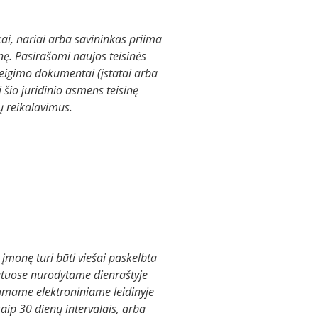
ai, nariai arba savininkas priima
ę. Pasirašomi naujos teisinės
eigimo dokumentai (įstatai arba
ti šio juridinio asmens teisinę
ų reikalavimus.
įmonę turi būti viešai paskelbta
atuose nurodytame dienraštyje
iamame elektroniniame leidinyje
kaip 30 dienų intervalais, arba