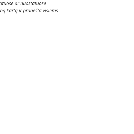
tatuose ar nuostatuose
ną kartą ir pranešta visiems
 pertvarkymas
sidiariai atsakingas pagal pertvarkomos
ų ir jos įstatų įregistravimo Juridinių
šą, galima atlikti dalį veiksmų: įkelti viešą