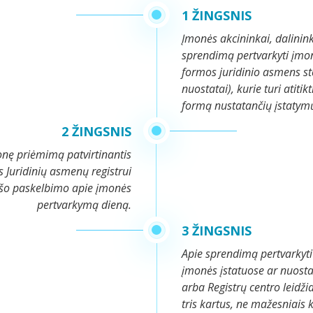
1 ŽINGSNIS
Įmonės akcininkai, dalinink
sprendimą pertvarkyti įmon
formos juridinio asmens st
nuostatai), kurie turi atitik
formą nustatančių įstatym
2 ŽINGSNIS
nę priėmimą patvirtinantis
 Juridinių asmenų registrui
ešo paskelbimo apie įmonės
pertvarkymą dieną.
3 ŽINGSNIS
Apie sprendimą pertvarkyti 
įmonės įstatuose ar nuost
arba Registrų centro leidž
tris kartus, ne mažesniais 