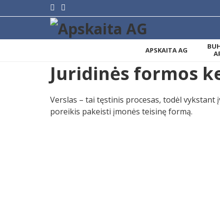
BUH
APSKAITA AG
A
Juridinės formos k
Verslas – tai tęstinis procesas, todėl vykstant 
poreikis pakeisti įmonės teisinę formą.
Priežastys, ko