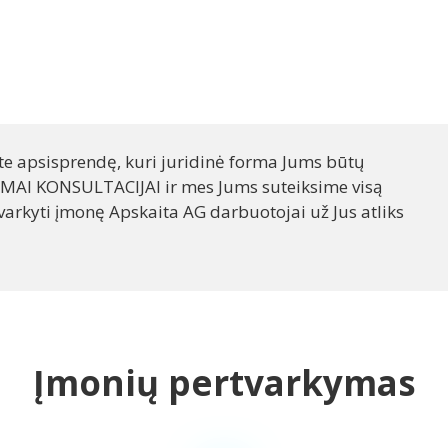
ngimas
• Mokestis už viešą skelbi
viešo skelbim
ate apsisprendę, kuri juridinė forma Jums būtų
MAI KONSULTACIJAI ir mes Jums suteiksime visą
varkyti įmonę Apskaita AG darbuotojai už Jus atliks
Įmonių pertvarkymas