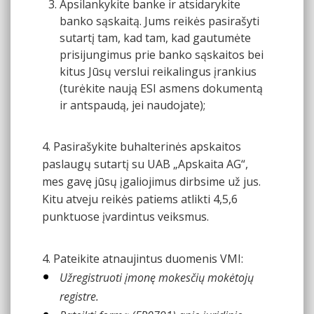
Apsilankykite banke ir atsidarykite
banko sąskaitą. Jums reikės pasirašyti
sutartį tam, kad tam, kad gautumėte
prisijungimus prie banko sąskaitos bei
kitus Jūsų verslui reikalingus įrankius
(turėkite naują ESI asmens dokumentą
ir antspaudą, jei naudojate);
4. Pasirašykite buhalterinės apskaitos
paslaugų sutartį su UAB „Apskaita AG“,
mes gavę jūsų įgaliojimus dirbsime už jus.
Kitu atveju reikės patiems atlikti 4,5,6
punktuose įvardintus veiksmus.
4. Pateikite atnaujintus duomenis VMI:
Užregistruoti įmonę mokesčių mokėtojų
registre.