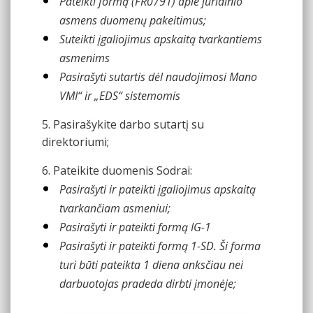
Pateikti formą (FR0791) apie juridinio
asmens duomenų pakeitimus;
Suteikti įgaliojimus apskaitą tvarkantiems
asmenims
Pasirašyti sutartis dėl naudojimosi Mano
VMI“ ir „EDS“ sistemomis
5. Pasirašykite darbo sutartį su
direktoriumi;
6. Pateikite duomenis Sodrai:
Pasirašyti ir pateikti įgaliojimus apskaitą
tvarkančiam asmeniui;
Pasirašyti ir pateikti formą IG-1
Pasirašyti ir pateikti formą 1-SD. Ši forma
turi būti pateikta 1 diena anksčiau nei
darbuotojas pradeda dirbti įmonėje;