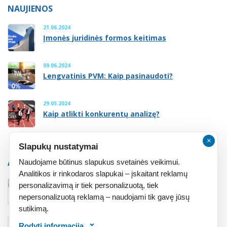
NAUJIENOS
21.06.2024
Įmonės juridinės formos keitimas
09.06.2024
Lengvatinis PVM: Kaip pasinaudoti?
29.05.2024
Kaip atlikti konkurentų analizę?
×
Slapukų nustatymai
ATMINTINĖ
Naudojame būtinus slapukus svetainės veikimui.
Analitikos ir rinkodaros slapukai – įskaitant reklamų
personalizavimą ir tiek personalizuotą, tiek
Atmintinė įsteigusiems įmonę
nepersonalizuotą reklamą – naudojami tik gavę jūsų
sutikimą.
Rodyti informaciją