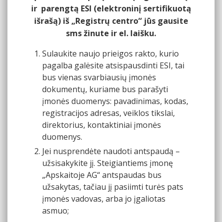
ir parengtą ESI (elektroninį sertifikuotą
išrašą) iš „Registrų centro“ jūs gausite
sms žinute ir el. laišku.
Sulaukite naujo prieigos rakto, kurio
pagalba galėsite atsispausdinti ESI, tai
bus vienas svarbiausių įmonės
dokumentų, kuriame bus parašyti
įmonės duomenys: pavadinimas, kodas,
registracijos adresas, veiklos tikslai,
direktorius, kontaktiniai įmonės
duomenys.
Jei nusprendėte naudoti antspaudą –
užsisakykite jį. Steigiantiems įmonę
„Apskaitoje AG“ antspaudas bus
užsakytas, tačiau jį pasiimti turės pats
įmonės vadovas, arba jo įgaliotas
asmuo;