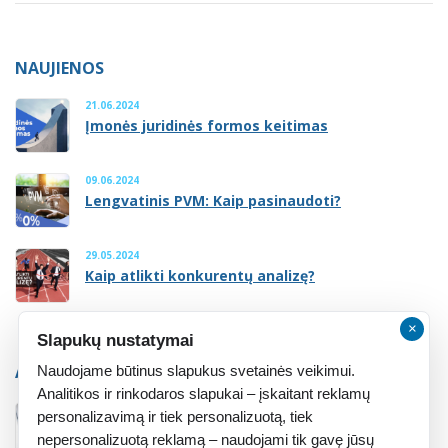
NAUJIENOS
21.06.2024
Įmonės juridinės formos keitimas
09.06.2024
Lengvatinis PVM: Kaip pasinaudoti?
29.05.2024
Kaip atlikti konkurentų analizę?
×
Slapukų nustatymai
ATMINTINĖ
Naudojame būtinus slapukus svetainės veikimui.
Analitikos ir rinkodaros slapukai – įskaitant reklamų
personalizavimą ir tiek personalizuotą, tiek
Atmintinė įsteigusiems įmonę
nepersonalizuotą reklamą – naudojami tik gavę jūsų