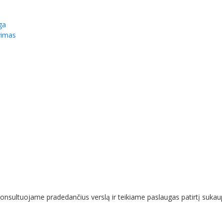
ga
vimas
nsultuojame pradedančius verslą ir teikiame paslaugas patirtį sukaup