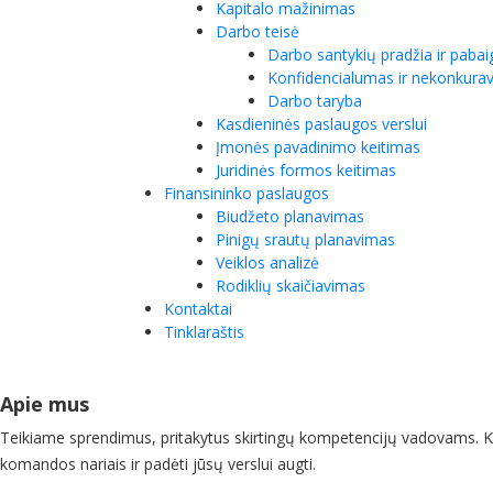
Kapitalo mažinimas
Darbo teisė
Darbo santykių pradžia ir pabai
Konfidencialumas ir nekonkura
Darbo taryba
Kasdieninės paslaugos verslui
Įmonės pavadinimo keitimas
Juridinės formos keitimas
Finansininko paslaugos
Biudžeto planavimas
Pinigų srautų planavimas
Veiklos analizė
Rodiklių skaičiavimas
Kontaktai
Tinklaraštis
Apie mus
Teikiame sprendimus, pritakytus skirtingų kompetencijų vadovams. Ko
komandos nariais ir padėti jūsų verslui augti.