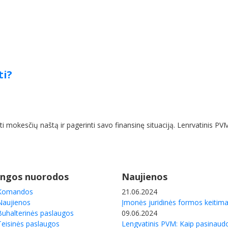
ti?
mokesčių naštą ir pagerinti savo finansinę situaciją. Lenrvatinis PVM:
ngos nuorodos
Naujienos
Komandos
21.06.2024
Naujienos
Įmonės juridinės formos keitim
Buhalterinės paslaugos
09.06.2024
Teisinės paslaugos
Lengvatinis PVM: Kaip pasinaudo