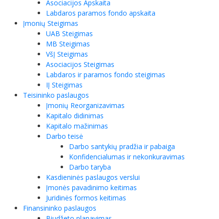
Asociacijos Apskaita
Labdaros paramos fondo apskaita
Įmonių Steigimas
UAB Steigimas
MB Steigimas
VšĮ Steigimas
Asociacijos Steigimas
Labdaros ir paramos fondo steigimas
IĮ Steigimas
Teisininko paslaugos
Įmonių Reorganizavimas
Kapitalo didinimas
Kapitalo mažinimas
Darbo teisė
Darbo santykių pradžia ir pabaiga
Konfidencialumas ir nekonkuravimas
Darbo taryba
Kasdieninės paslaugos verslui
Įmonės pavadinimo keitimas
Juridinės formos keitimas
Finansininko paslaugos
Biudžeto planavimas