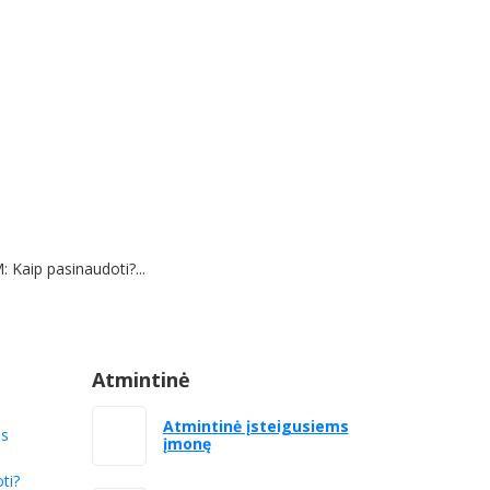
 Kaip pasinaudoti?...
Atmintinė
Atmintinė įsteigusiems
as
įmonę
ti?