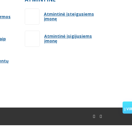
Atmintinė įsteigusiems
ormos
įmonę
Atmintinė įsigijusiems
aip
įmonę
entų
Į VI