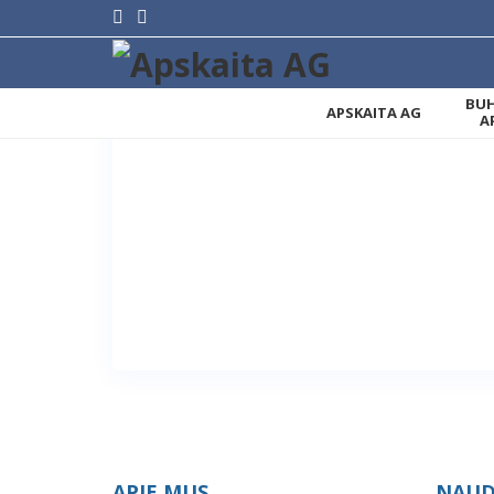
BUH
APSKAITA AG
A
APIE MUS
NAUD