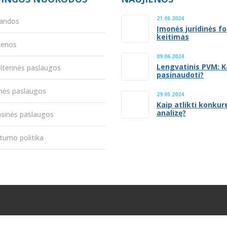
21.06.2024
andos
Įmonės juridinės f
keitimas
ienos
09.06.2024
Lengvatinis PVM: K
lterinės paslaugos
pasinaudoti?
inės paslaugos
29.05.2024
Kaip atlikti konkur
analizę?
nsinės paslaugos
tumo politika