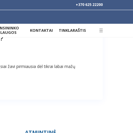
+370 625 22200
ANSININKO
KONTAKTAI
TINKLARAŠTIS
SLAUGOS
?
iai žavi pirmiausia dėl tikrai labai mažų
ATMINTINĖ