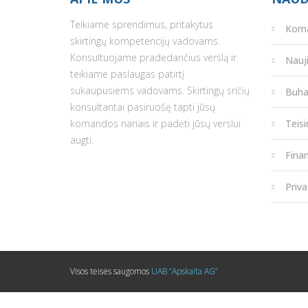
Teikiame sprendimus, pritakytus
Kom
skirtingų kompetencijų vadovams.
Konsultuojame pradedančius verslą ir
Nauj
teikiame paslaugas patirtį
sukaupusiems vadovams. Skirtingų sričių
Buha
konsultantai pasiruošę tapti jūsų
komandos nariais ir padėti jūsų verslui
Teis
augti.
Fina
Priva
Visos teisės saugomos
UAB “Apskaita AG”