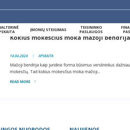
ALTERINĖ
TEISININKO
FIN
ĮMONIŲ STEIGIMAS
PSKAITA
PASLAUGOS
PA
Kokius mokesčius moka mažoji bendrija
14.04.2024
APSKAITA
Mažoji bendrija kaip juridinė forma būsimus verslininkus dažniaus
mokesčių. Tad kokius mokesčius moka mažoji...
READ MORE
INGOS NUORODOS
NAUJIENOS