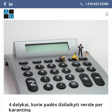
+370 625 22200
4 dalykai, kurie padės išsilaikyti versle per
karantiną