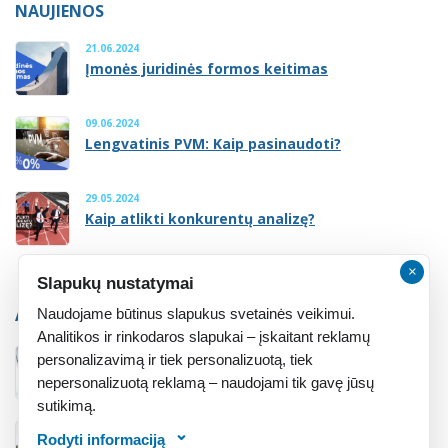
NAUJIENOS
21.06.2024
Įmonės juridinės formos keitimas
09.06.2024
Lengvatinis PVM: Kaip pasinaudoti?
29.05.2024
Kaip atlikti konkurentų analizę?
×
Slapukų nustatymai
ATMINTINĖ
Naudojame būtinus slapukus svetainės veikimui.
Analitikos ir rinkodaros slapukai – įskaitant reklamų
personalizavimą ir tiek personalizuotą, tiek
Atmintinė įsteigusiems įmonę
nepersonalizuotą reklamą – naudojami tik gavę jūsų
sutikimą.
Rodyti informaciją
Atmintinė įsigijusiems įmonę