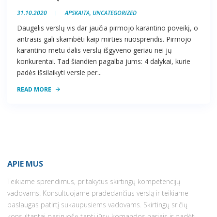
31.10.2020
APSKAITA
,
UNCATEGORIZED
Daugelis verslų vis dar jaučia pirmojo karantino poveikį, o
antrasis gali skambėti kaip mirties nuosprendis. Pirmojo
karantino metu dalis verslų išgyveno geriau nei jų
konkurentai. Tad šiandien pagalba jums: 4 dalykai, kurie
padės išsilaikyti versle per...
READ MORE
APIE MUS
Teikiame sprendimus, pritakytus skirtingų kompetencijų
vadovams. Konsultuojame pradedančius verslą ir teikiame
paslaugas patirtį sukaupusiems vadovams. Skirtingų sričių
konsultantai pasiruošę tapti jūsų komandos nariais ir padėti