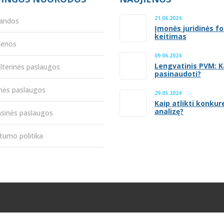
21.06.2024
andos
Įmonės juridinės f
keitimas
ienos
09.06.2024
Lengvatinis PVM: K
lterinės paslaugos
pasinaudoti?
inės paslaugos
29.05.2024
Kaip atlikti konkur
analizę?
nsinės paslaugos
tumo politika