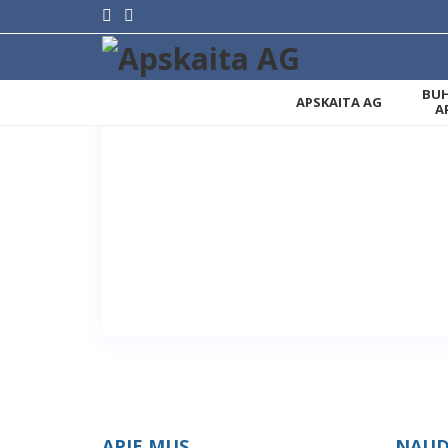
BUH
APSKAITA AG
A
APIE MUS
NAUD