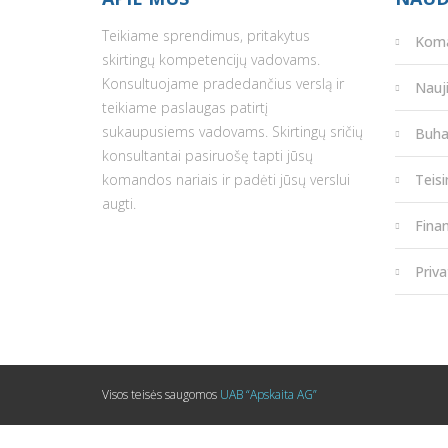
Teikiame sprendimus, pritakytus
Kom
skirtingų kompetencijų vadovams.
Konsultuojame pradedančius verslą ir
Nauj
teikiame paslaugas patirtį
sukaupusiems vadovams. Skirtingų sričių
Buha
konsultantai pasiruošę tapti jūsų
komandos nariais ir padėti jūsų verslui
Teis
augti.
Fina
Priva
Visos teisės saugomos
UAB “Apskaita AG”