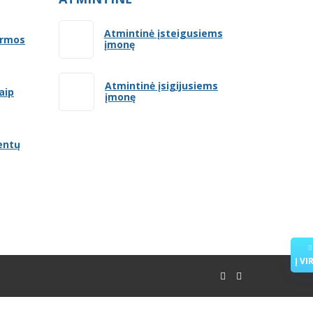
Atmintinė įsteigusiems
ormos
įmonę
Atmintinė įsigijusiems
aip
įmonę
entų
Į VI