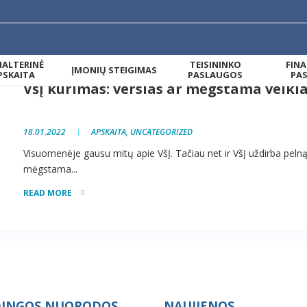
ALTERINĖ
TEISININKO
FIN
ĮMONIŲ STEIGIMAS
PSKAITA
PASLAUGOS
PA
VšĮ kūrimas: verslas ar mėgstama veikl
18.01.2022
APSKAITA
,
UNCATEGORIZED
Visuomenėje gausu mitų apie VšĮ. Tačiau net ir VšĮ uždirba pelną. 
mėgstama...
READ MORE
INGOS NUORODOS
NAUJIENOS