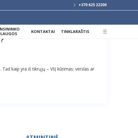
+370 625 22200
ANSININKO
KONTAKTAI
TINKLARAŠTIS
SLAUGOS
a?
Tad kaip yra iš tikrųjų – VšĮ kūrimas: verslas ar
ATMINTINĖ