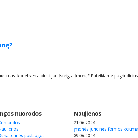
monę?
lausimas: kodėl verta pirkti jau įsteigtą įmonę? Pateikiame pagrindinius
ngos nuorodos
Naujienos
Komandos
21.06.2024
Naujienos
Įmonės juridinės formos keitim
Buhalterinės paslaugos
09.06.2024