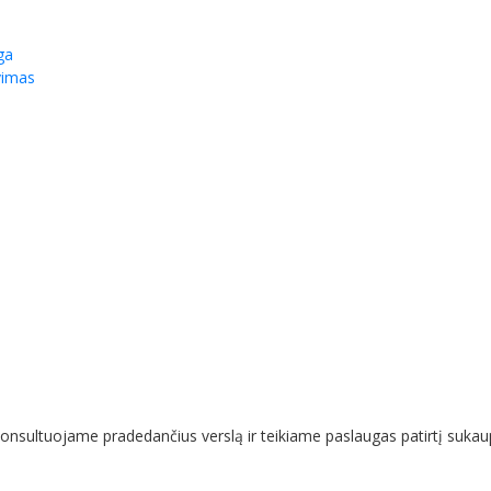
ga
vimas
nsultuojame pradedančius verslą ir teikiame paslaugas patirtį sukaup