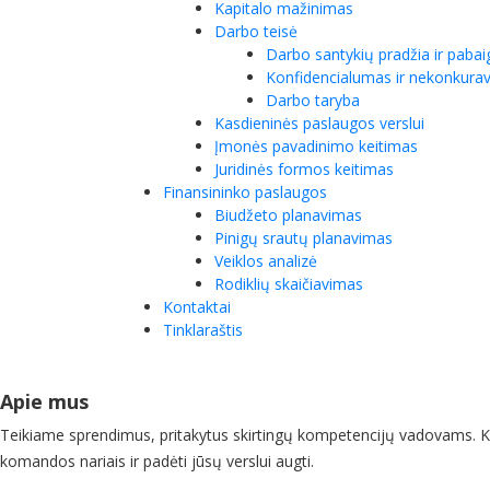
Kapitalo mažinimas
Darbo teisė
Darbo santykių pradžia ir pabai
Konfidencialumas ir nekonkura
Darbo taryba
Kasdieninės paslaugos verslui
Įmonės pavadinimo keitimas
Juridinės formos keitimas
Finansininko paslaugos
Biudžeto planavimas
Pinigų srautų planavimas
Veiklos analizė
Rodiklių skaičiavimas
Kontaktai
Tinklaraštis
Apie mus
Teikiame sprendimus, pritakytus skirtingų kompetencijų vadovams. Ko
komandos nariais ir padėti jūsų verslui augti.