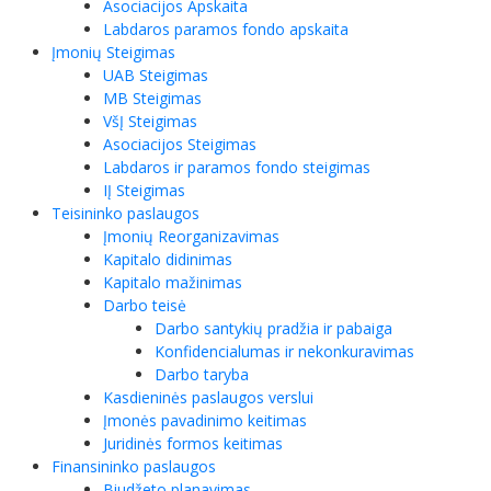
Asociacijos Apskaita
Labdaros paramos fondo apskaita
Įmonių Steigimas
UAB Steigimas
MB Steigimas
VšĮ Steigimas
Asociacijos Steigimas
Labdaros ir paramos fondo steigimas
IĮ Steigimas
Teisininko paslaugos
Įmonių Reorganizavimas
Kapitalo didinimas
Kapitalo mažinimas
Darbo teisė
Darbo santykių pradžia ir pabaiga
Konfidencialumas ir nekonkuravimas
Darbo taryba
Kasdieninės paslaugos verslui
Įmonės pavadinimo keitimas
Juridinės formos keitimas
Finansininko paslaugos
Biudžeto planavimas