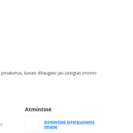
 privalumus, kuriais džiaugiasi jau įsteigtas įmones
Atmintinė
Atmintinė įsteigusiems
as
įmonę