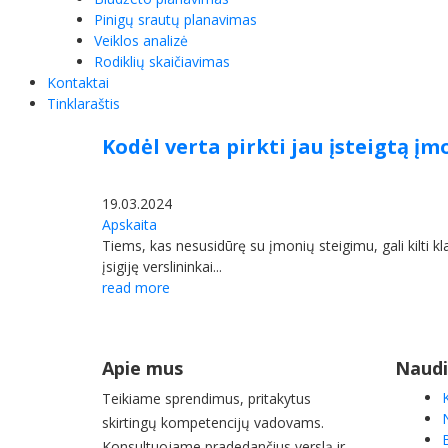
Pinigų srautų planavimas
Veiklos analizė
Rodiklių skaičiavimas
Kontaktai
Tinklaraštis
Kodėl verta pirkti jau įsteigtą į
19.03.2024
Apskaita
Tiems, kas nesusidūrę su įmonių steigimu, gali kilti k
įsigiję verslininkai...
read more
Apie mus
Naudi
Teikiame sprendimus, pritakytus
skirtingų kompetencijų vadovams.
Konsultuojame pradedančius verslą ir