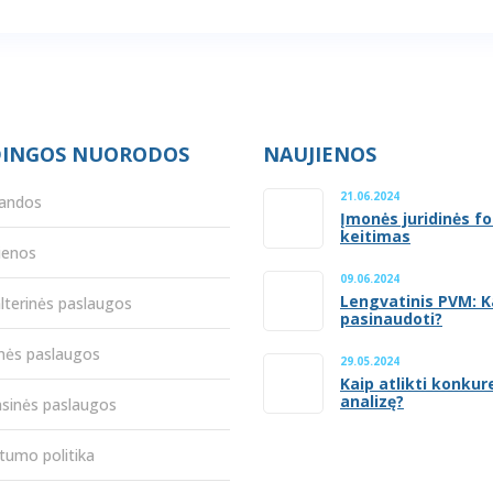
INGOS NUORODOS
NAUJIENOS
21.06.2024
andos
Įmonės juridinės f
keitimas
ienos
09.06.2024
Lengvatinis PVM: K
lterinės paslaugos
pasinaudoti?
inės paslaugos
29.05.2024
Kaip atlikti konkur
analizę?
nsinės paslaugos
tumo politika