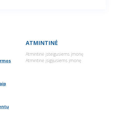
ATMINTINĖ
Atmintinė įsteigusiems įmonę
Atmintinė įsigijusiems įmonę
ormos
aip
entų