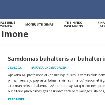
ALTERINĖ
TEISININKO
FIN
ĮMONIŲ STEIGIMAS
PSKAITA
PASLAUGOS
PA
i imone
Samdomas buhalteris ar buhalteri
28.08.2021
APSKAITA
,
UNCATEGORIZED
Apskaita AG profesionalai konsultuoja būsimus verslininkus ne
pirmąjį verslą jų paprastai būna ne vienas ir ne du) visuomet išgi
„Tai man reiks buhalterio?“ „Aš ten tarp sąskaitų nieko nesupra
buhalterio įdarbinimas gali pasirodyti tarsi bereikalingos išlaidos,
READ MORE