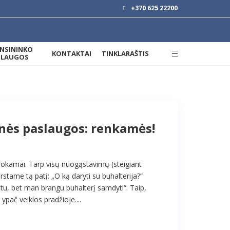
+370 625 22200
ANSININKO
KONTAKTAI
TINKLARAŠTIS
SLAUGOS
nės paslaugos: renkamės!
mokamai. Tarp visų nuogąstavimų (steigiant
rstame tą patį: „O ką daryti su buhalterija?“
ntu, bet man brangu buhalterį samdyti“. Taip,
 ypač veiklos pradžioje....