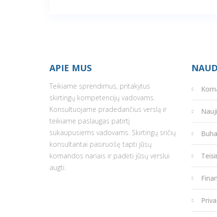
APIE MUS
NAUD
Teikiame sprendimus, pritakytus
Kom
skirtingų kompetencijų vadovams.
Konsultuojame pradedančius verslą ir
Nauj
teikiame paslaugas patirtį
sukaupusiems vadovams. Skirtingų sričių
Buha
konsultantai pasiruošę tapti jūsų
komandos nariais ir padėti jūsų verslui
Teis
augti.
Fina
Priva