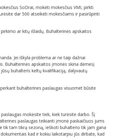
mokesčius SoDrai, mokėti mokesčius VMI, pirkti
turėsite dar 500 atseikėti mokesčiams ir pasirūpinti
 pirkimo ar kitų išlaidų. Buhalterinės apskaitos
manda. Jei iškyla problema ar ne taip dažnai
is. Buhalterinės apskaitos įmonės skiria dėmesį
ūsų buhalteris keltų kvalifikaciją, dalyvautų
o perkant buhalterines paslaugas visuomet būsite
paslaugas mokėsite tiek, kiek turėsite darbo. Šį
halterines paslaugas teikianti įmonė paskaičiuos jums
te tik tam tikrą sezoną, ieškoti buhalterio tik jam gana
okumentais kad ir kokiu laikotarpiu jūs dirbate, kad