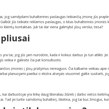
tai, jog samdydami buhalterines paslaugas teikiančią įmonę jūs prapl
 Galbūt jūs teikiate reklamos paslaugas, o kitas buhalterinės įmonės k
 klientų kontaktais. Juk tai dar viena galimybė jūsų verslui, tiesa?
 pliusai
tai, jog jūs jam nurodote, kada ir kokius darbus jis turi atlikti. Jei tu
jis veikia ir galėsite čia pat konsultuotis.
ikiančios įmonės į jūsų prašymus nereaguos. Čia kalbame veikiau apie 
arbai planuojami paeiliui o ekstra atvejais visuomet galite susitart
is, kai darbuotojai yra linkę daug liberaliau žiūrėti į darbo vietos keit
tai. Tad jei turite samdomą buhalterį, tikėtina, jog tai bus žmogus, kur