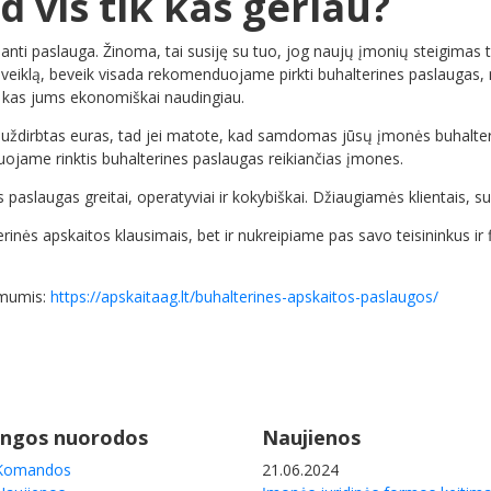
 vis tik kas geriau?
anti paslauga. Žinoma, tai susiję su tuo, jog naujų įmonių steigimas 
 veiklą, beveik visada rekomenduojame pirkti buhalterines paslaugas,
i, kas jums ekonomiškai naudingiau.
a uždirbtas euras, tad jei matote, kad samdomas jūsų įmonės buhalte
duojame rinktis buhalterines paslaugas reikiančias įmones.
aslaugas greitai, operatyviai ir kokybiškai. Džiaugiamės klientais, su
nės apskaitos klausimais, bet ir nukreipiame pas savo teisininkus ir f
 mumis:
https://apskaitaag.lt/buhalterines-apskaitos-paslaugos/
ngos nuorodos
Naujienos
Komandos
21.06.2024