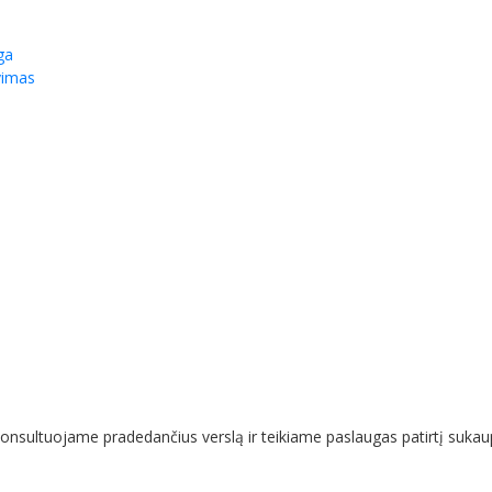
ga
vimas
nsultuojame pradedančius verslą ir teikiame paslaugas patirtį sukaup