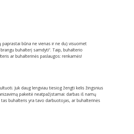
ų paprastai būna ne vienas ir ne du) visuomet
 brangu buhalterį samdyti“. Taip, buhalterio
lteris ar buhalterinės paslaugos: renkamės!
uoti. Juk daug lengviau tiesiog žengti kelis žingsnius
rganizavimą pakeitė neatpažįstamai: darbas iš namų
 tas buhalteris yra tavo darbuotojas, ar buhalterinės