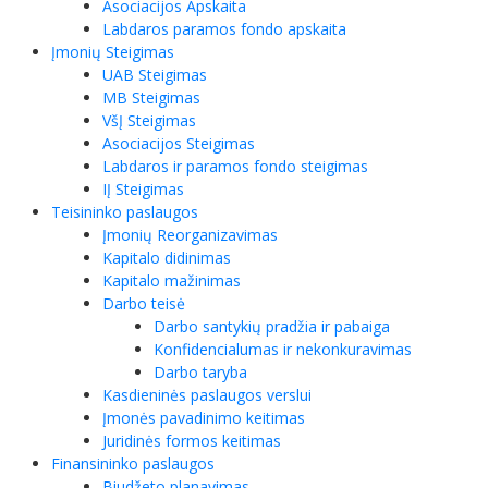
Asociacijos Apskaita
Labdaros paramos fondo apskaita
Įmonių Steigimas
UAB Steigimas
MB Steigimas
VšĮ Steigimas
Asociacijos Steigimas
Labdaros ir paramos fondo steigimas
IĮ Steigimas
Teisininko paslaugos
Įmonių Reorganizavimas
Kapitalo didinimas
Kapitalo mažinimas
Darbo teisė
Darbo santykių pradžia ir pabaiga
Konfidencialumas ir nekonkuravimas
Darbo taryba
Kasdieninės paslaugos verslui
Įmonės pavadinimo keitimas
Juridinės formos keitimas
Finansininko paslaugos
Biudžeto planavimas