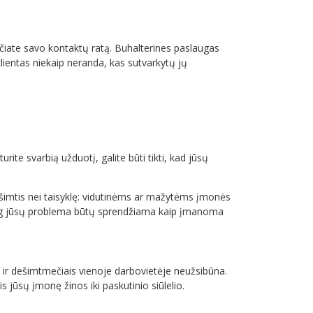
ečiate savo kontaktų ratą. Buhalterines paslaugas
lientas niekaip neranda, kas sutvarkytų jų
rite svarbią užduotį, galite būti tikti, kad jūsų
išimtis nei taisyklę: vidutinėms ar mažytėms įmonės
i, jog jūsų problema būtų sprendžiama kaip įmanoma
imą ir dešimtmečiais vienoje darbovietėje neužsibūna.
is jūsų įmonę žinos iki paskutinio siūlelio.