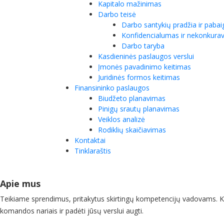
Kapitalo mažinimas
Darbo teisė
Darbo santykių pradžia ir pabai
Konfidencialumas ir nekonkura
Darbo taryba
Kasdieninės paslaugos verslui
Įmonės pavadinimo keitimas
Juridinės formos keitimas
Finansininko paslaugos
Biudžeto planavimas
Pinigų srautų planavimas
Veiklos analizė
Rodiklių skaičiavimas
Kontaktai
Tinklaraštis
Apie mus
Teikiame sprendimus, pritakytus skirtingų kompetencijų vadovams. Ko
komandos nariais ir padėti jūsų verslui augti.