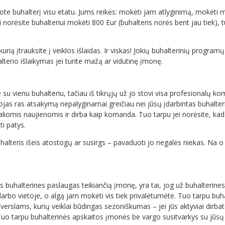
te buhalterį visu etatu. Jums reikės: mokėti jam atlyginimą, mokėti 
 norėsite buhalteriui mokėti 800 Eur (buhalteris norės bent jau tiek), 
ią įtrauksite į veiklos išlaidas. Ir viskas! Jokių buhalterinių programų
lterio išlaikymas jei turite mažą ar vidutinę įmonę.
su vienu buhalteriu, tačiau iš tikrųjų už jo stovi visa profesionalų ko
ojas ras atsakymą nepalyginamai greičiau nei jūsų įdarbintas buhalter
aliomis naujienomis ir dirba kaip komanda. Tuo tarpu jei norėsite, kad j
ti patys.
halteris išeis atostogų ar susirgs – pavaduoti jo negalės niekas. Na 
buhalterines paslaugas teikiančią įmonę, yra tai, jog už buhalterines 
darbo vietoje, o algą jam mokėti vis tiek privalėtumėte. Tuo tarpu bu
u verslams, kurių veiklai būdingas sezoniškumas – jei jūs aktyviai dirba
uo tarpu buhalterinės apskaitos įmonės be vargo susitvarkys su jūsų d