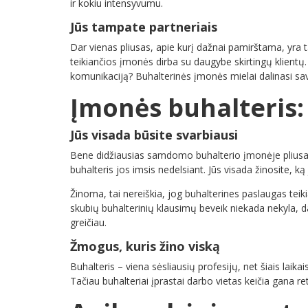
ir kokiu intensyvumu.
Jūs tampate partneriais
Dar vienas pliusas, apie kurį dažnai pamirštama, yra 
teikiančios įmonės dirba su daugybe skirtingų klientų.
komunikaciją? Buhalterinės įmonės mielai dalinasi savo
Įmonės buhalteris:
Jūs visada būsite svarbiausi
Bene didžiausias samdomo buhalterio įmonėje pliusas yra 
buhalteris jos imsis nedelsiant. Jūs visada žinosite, ką 
Žinoma, tai nereiškia, jog buhalterines paslaugas te
skubių buhalterinių klausimų beveik niekada nekyla, d
greičiau.
Žmogus, kuris žino viską
Buhalteris – viena sėsliausių profesijų, net šiais laika
Tačiau buhalteriai įprastai darbo vietas keičia gana re