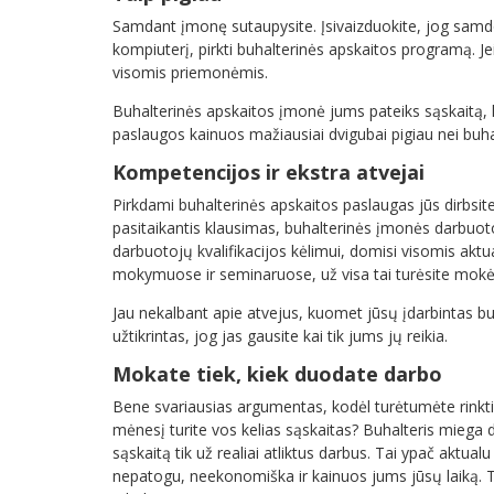
Samdant įmonę sutaupysite. Įsivaizduokite, jog samdo
kompiuterį, pirkti buhalterinės apskaitos programą. Jei
visomis priemonėmis.
Buhalterinės apskaitos įmonė jums pateiks sąskaitą, kur
paslaugos kainuos mažiausiai dvigubai pigiau nei buha
Kompetencijos ir ekstra atvejai
Pirkdami buhalterinės apskaitos paslaugas jūs dirbsite 
pasitaikantis klausimas, buhalterinės įmonės darbuot
darbuotojų kvalifikacijos kėlimui, domisi visomis aktu
mokymuose ir seminaruose, už visa tai turėsite mokė
Jau nekalbant apie atvejus, kuomet jūsų įdarbintas bu
užtikrintas, jog jas gausite kai tik jums jų reikia.
Mokate tiek, kiek duodate darbo
Bene svariausias argumentas, kodėl turėtumėte rinktis 
mėnesį turite vos kelias sąskaitas? Buhalteris miega 
sąskaitą tik už realiai atliktus darbus. Tai ypač aktual
nepatogu, neekonomiška ir kainuos jums jūsų laiką. T