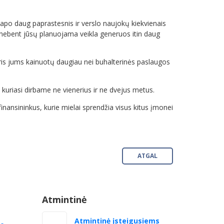
tapo daug paprastesnis ir verslo naujokų kiekvienais
 nebent jūsų planuojama veikla generuos itin daug
ris jums kainuotų daugiau nei buhalterinės paslaugos
 kuriasi dirbame ne vienerius ir ne dvejus metus.
inansininkus, kurie mielai sprendžia visus kitus įmonei
ATGAL
Atmintinė
Atmintinė įsteigusiems