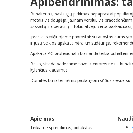
Apibendrinimas: tad
Buhalterinių paslaugų pirkimas nepaprastai populiarėj
metais vis daugėja. Jaunam verslui, vis pradedančiam
sąskaitų ir operacijų – tokiu atveju verta paskaičiuot
Įprastai skaičiuojame paprastai: sutaupytas euras yr
ir jūsų veiklos apskaita nėra itin sudėtinga, rekomen
Apskaita AG profesionalų komanda teikia buhalterines p
Be to, visada padedame savo klientams ne tik buhalteri
kylančius klausimus.
Domitės buhalterinėmis paslaugomis? Susisiekite su
Apie mus
Naudi
Teikiame sprendimus, pritakytus