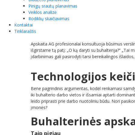
Pinigų srautų planavimas
Veiklos analizė
Rodiklių skaičiavimas
Kontaktai
Tinklaraštis
Apskaita AG profesionalai konsultuoja būsimus versli
išgirstame tą patį: „O ką daryti su buhalterija?“ „Tai
įdarbinimas gali pasirodyti tarsi bereikalingos išlai
Technologijos keič
Bene pagrindinis argumentas, kodėl renkamasi samdyti 
iki buhalterio darbo vietos ir išsamiai aptarti domin
leido priprasti prie darbo nuotoliniu būdu. Nori pasik
įmonės?
Buhalterinės apska
Taip pigiau