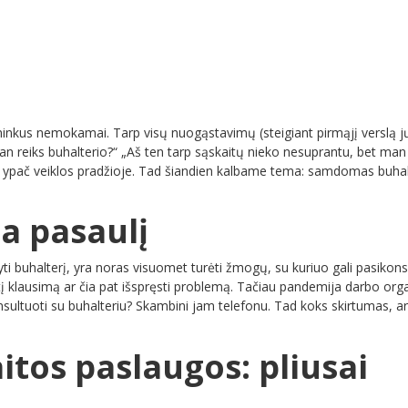
ninkus nemokamai. Tarp visų nuogąstavimų (steigiant pirmąjį verslą j
 man reiks buhalterio?“ „Aš ten tarp sąskaitų nieko nesuprantu, bet man
dos, ypač veiklos pradžioje. Tad šiandien kalbame tema: samdomas buha
ia pasaulį
buhalterį, yra noras visuomet turėti žmogų, su kuriuo gali pasikonsult
antį klausimą ar čia pat išspręsti problemą. Tačiau pandemija darbo o
onsultuoti su buhalteriu? Skambini jam telefonu. Tad koks skirtumas, ar
itos paslaugos: pliusai