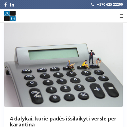
+370 625 22200
4 dalykai, kurie padės išsilaikyti versle per
karantiną