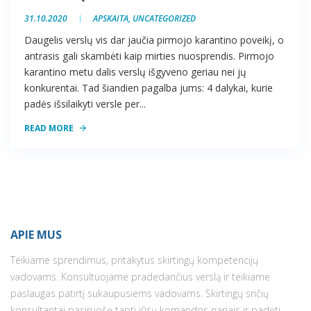
31.10.2020
APSKAITA
,
UNCATEGORIZED
Daugelis verslų vis dar jaučia pirmojo karantino poveikį, o
antrasis gali skambėti kaip mirties nuosprendis. Pirmojo
karantino metu dalis verslų išgyveno geriau nei jų
konkurentai. Tad šiandien pagalba jums: 4 dalykai, kurie
padės išsilaikyti versle per...
READ MORE
APIE MUS
Teikiame sprendimus, pritakytus skirtingų kompetencijų
vadovams. Konsultuojame pradedančius verslą ir teikiame
paslaugas patirtį sukaupusiems vadovams. Skirtingų sričių
konsultantai pasiruošę tapti jūsų komandos nariais ir padėti