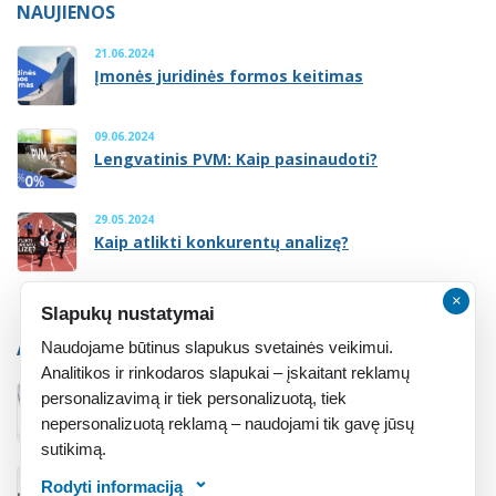
NAUJIENOS
21.06.2024
Įmonės juridinės formos keitimas
09.06.2024
Lengvatinis PVM: Kaip pasinaudoti?
29.05.2024
Kaip atlikti konkurentų analizę?
×
Slapukų nustatymai
ATMINTINĖ
Naudojame būtinus slapukus svetainės veikimui.
Analitikos ir rinkodaros slapukai – įskaitant reklamų
personalizavimą ir tiek personalizuotą, tiek
Atmintinė įsteigusiems įmonę
nepersonalizuotą reklamą – naudojami tik gavę jūsų
sutikimą.
Rodyti informaciją
Atmintinė įsigijusiems įmonę