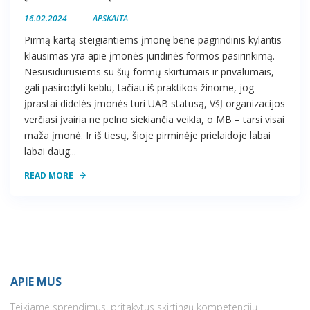
16.02.2024
APSKAITA
Pirmą kartą steigiantiems įmonę bene pagrindinis kylantis
klausimas yra apie įmonės juridinės formos pasirinkimą.
Nesusidūrusiems su šių formų skirtumais ir privalumais,
gali pasirodyti keblu, tačiau iš praktikos žinome, jog
įprastai didelės įmonės turi UAB statusą, VšĮ organizacijos
verčiasi įvairia ne pelno siekiančia veikla, o MB – tarsi visai
maža įmonė. Ir iš tiesų, šioje pirminėje prielaidoje labai
labai daug...
READ MORE
APIE MUS
Teikiame sprendimus, pritakytus skirtingų kompetencijų