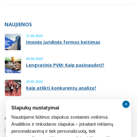
NAUJIENOS
21.06.2024
Įmonės juridinės formos keitimas
09.06.2024
Lengvatinis PVM: Kaip pasinaudoti?
29.05.2024
Kaip atlikti konkurentų analizę?
×
Slapukų nustatymai
ATMINTINĖ
Naudojame būtinus slapukus svetainės veikimui.
Analitikos ir rinkodaros slapukai – įskaitant reklamų
personalizavimą ir tiek personalizuotą, tiek
Atmintinė įsteigusiems įmonę