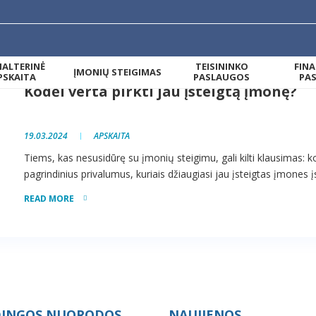
ALTERINĖ
TEISININKO
FIN
ĮMONIŲ STEIGIMAS
PSKAITA
PASLAUGOS
PA
Kodėl verta pirkti jau įsteigtą įmonę?
19.03.2024
APSKAITA
Tiems, kas nesusidūrę su įmonių steigimu, gali kilti klausimas: k
pagrindinius privalumus, kuriais džiaugiasi jau įsteigtas įmones įsig
READ MORE
INGOS NUORODOS
NAUJIENOS