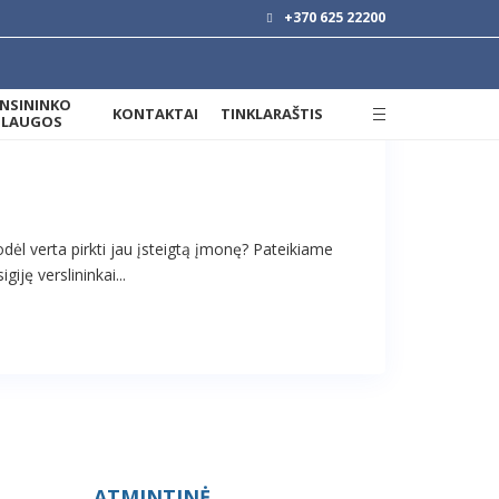
+370 625 22200
ANSININKO
KONTAKTAI
TINKLARAŠTIS
SLAUGOS
odėl verta pirkti jau įsteigtą įmonę? Pateikiame
iję verslininkai...
ATMINTINĖ