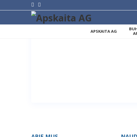
BUH
APSKAITA AG
A
APIE MUS
NAUD