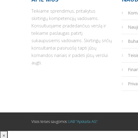
Teikiame sprendimus, pritakytus
Kom
skirtingų kompetencijų vadovams.
Konsultuojame pradedančius verslą ir
Nauj
teikiame paslaugas patirtį
sukaupusiems vadovams. Skirtingų sričių
Buha
konsultantai pasiruošę tapti jūsų
komandos nariais ir padėti jūsų verslui
Teis
augti.
Fina
Priva
Visos teisės saugomos
UAB “Apskaita AG”
×