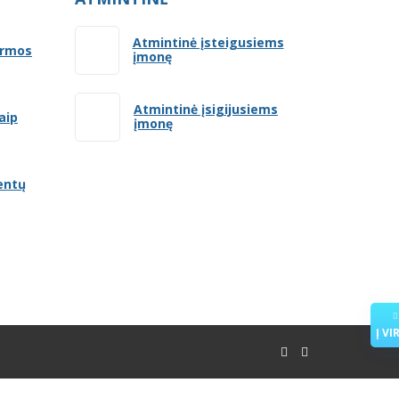
Atmintinė įsteigusiems
ormos
įmonę
Atmintinė įsigijusiems
aip
įmonę
entų
Į VI