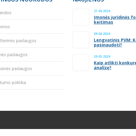
21.06.2024
andos
Įmonės juridinės f
keitimas
ienos
09.06.2024
Lengvatinis PVM: K
lterinės paslaugos
pasinaudoti?
inės paslaugos
29.05.2024
Kaip atlikti konkur
analizę?
nsinės paslaugos
tumo politika