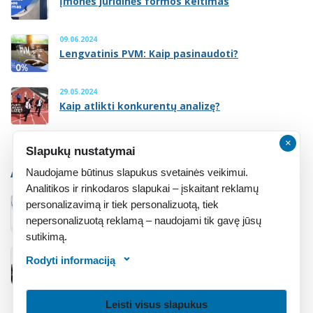
Įmonės juridinės formos keitimas
09.06.2024
Lengvatinis PVM: Kaip pasinaudoti?
29.05.2024
Kaip atlikti konkurentų analizę?
×
Slapukų nustatymai
ATMINTINĖ
Naudojame būtinus slapukus svetainės veikimui.
Analitikos ir rinkodaros slapukai – įskaitant reklamų
personalizavimą ir tiek personalizuotą, tiek
Atmintinė įsteigusiems įmonę
nepersonalizuotą reklamą – naudojami tik gavę jūsų
sutikimą.
Rodyti informaciją
Atmintinė įsigijusiems įmonę
Leisti visus slapukus