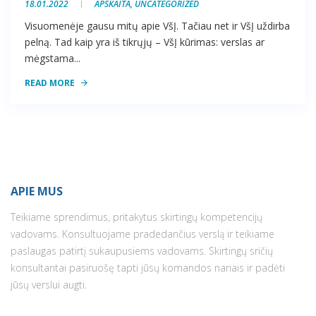
18.01.2022
APSKAITA
,
UNCATEGORIZED
Visuomenėje gausu mitų apie VšĮ. Tačiau net ir VšĮ uždirba
pelną. Tad kaip yra iš tikrųjų – VšĮ kūrimas: verslas ar
mėgstama...
READ MORE
APIE MUS
Teikiame sprendimus, pritakytus skirtingų kompetencijų
vadovams. Konsultuojame pradedančius verslą ir teikiame
paslaugas patirtį sukaupusiems vadovams. Skirtingų sričių
konsultantai pasiruošę tapti jūsų komandos nariais ir padėti
jūsų verslui augti.