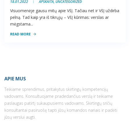
18.01.2022
APSKAITA
,
UNCATEGORIZED
Visuomenėje gausu mitų apie VšĮ. Tačiau net ir VšĮ uždirba
pelną. Tad kaip yra iš tikrųjų – VšĮ kūrimas: verslas ar
mėgstama...
READ MORE
APIE MUS
Teikiame sprendimus, pritakytus skirtingų kompetencijų
vadovams. Konsultuojame pradedančius verslą ir teikiame
paslaugas patirtį sukaupusiems vadovams. Skirtingų sričių
konsultantai pasiruošę tapti jūsų komandos nariais ir padėti
jūsų verslui augti.