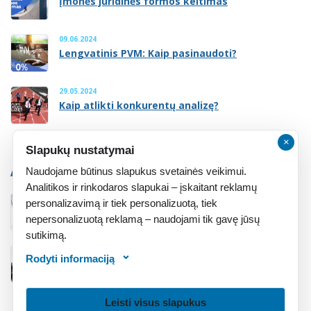
Įmonės juridinės formos keitimas
09.06.2024
Lengvatinis PVM: Kaip pasinaudoti?
29.05.2024
Kaip atlikti konkurentų analizę?
×
Slapukų nustatymai
ATMINTINĖ
Naudojame būtinus slapukus svetainės veikimui.
Analitikos ir rinkodaros slapukai – įskaitant reklamų
personalizavimą ir tiek personalizuotą, tiek
Atmintinė įsteigusiems įmonę
nepersonalizuotą reklamą – naudojami tik gavę jūsų
sutikimą.
Rodyti informaciją
Atmintinė įsigijusiems įmonę
Leisti visus slapukus