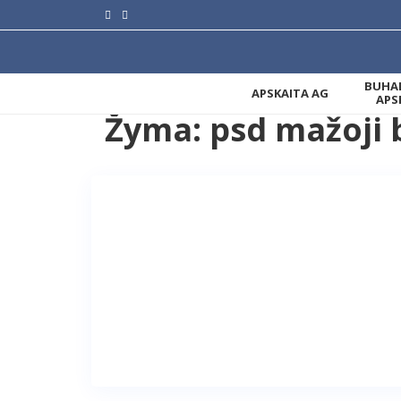
BUHAL
APSKAITA AG
APS
Žyma:
psd mažoji 