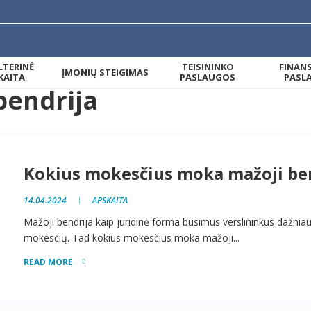
TERINĖ
TEISININKO
FINAN
ĮMONIŲ STEIGIMAS
KAITA
PASLAUGOS
PASL
bendrija
Kokius mokesčius moka mažoji be
14.04.2024
APSKAITA
Mažoji bendrija kaip juridinė forma būsimus verslininkus dažniaus
mokesčių. Tad kokius mokesčius moka mažoji...
READ MORE