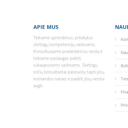
APIE MUS
NAU
Teikiame sprendimus, pritakytus
Ko
skirtingų kompetencijų vadovams.
Konsultuojame pradedančius verslą ir
Nau
teikiame paslaugas patirtį
sukaupusiems vadovams. Skirtingų
Buh
sričių konsultantai pasiruošę tapti jūsų
komandos nariais ir padėti jūsų verslui
Tei
augti.
Fin
Pri