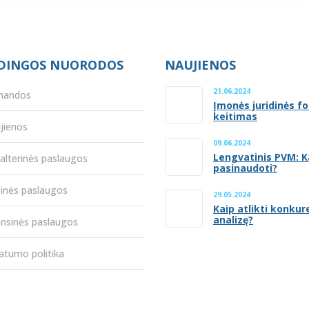
DINGOS NUORODOS
NAUJIENOS
21.06.2024
mandos
Įmonės juridinės f
keitimas
jienos
09.06.2024
Lengvatinis PVM: K
alterinės paslaugos
pasinaudoti?
sinės paslaugos
29.05.2024
Kaip atlikti konkur
analizę?
ansinės paslaugos
vatumo politika