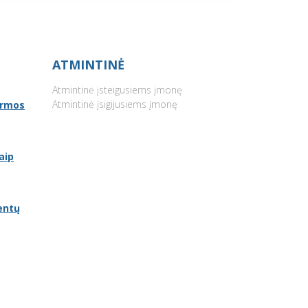
ATMINTINĖ
Atmintinė įsteigusiems įmonę
Atmintinė įsigijusiems įmonę
ormos
aip
entų