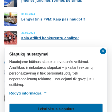
Įmonės juridinės formos keitimas
09.06.2024
Lengvatinis PVM: Kaip pasinaudoti?
29.05.2024
Kaip atlikti konkurentų analizę?
×
Slapukų nustatymai
ATMINTINĖ
Naudojame būtinus slapukus svetainės veikimui.
Analitikos ir rinkodaros slapukai – įskaitant reklamų
personalizavimą ir tiek personalizuotą, tiek
Atmintinė įsteigusiems įmonę
nepersonalizuotą reklamą – naudojami tik gavę jūsų
sutikimą.
Rodyti informaciją
Atmintinė įsigijusiems įmonę
Leisti visus slapukus