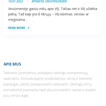
18.01.2022
APSKAITA
,
UNCATEGORIZED
Visuomenėje gausu mitų apie VšĮ. Tačiau net ir VšĮ uždirba
pelną. Tad kaip yra iš tikrųjų – VšĮ kūrimas: verslas ar
mėgstama...
READ MORE
APIE MUS
Teikiame sprendimus, pritakytus skirtingų kompetencijų
vadovams. Konsultuojame pradedančius verslą ir teikiame
paslaugas patirtį sukaupusiems vadovams. Skirtingų sričių
konsultantai pasiruošę tapti jūsų komandos nariais ir padėti
jūsų verslui augti.