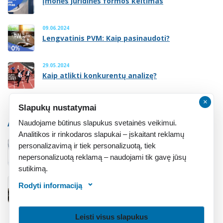
Įmonės juridinės formos keitimas
09.06.2024
Lengvatinis PVM: Kaip pasinaudoti?
29.05.2024
Kaip atlikti konkurentų analizę?
×
Slapukų nustatymai
ATMINTINĖ
Naudojame būtinus slapukus svetainės veikimui.
Analitikos ir rinkodaros slapukai – įskaitant reklamų
personalizavimą ir tiek personalizuotą, tiek
Atmintinė įsteigusiems įmonę
nepersonalizuotą reklamą – naudojami tik gavę jūsų
sutikimą.
Rodyti informaciją
Atmintinė įsigijusiems įmonę
Leisti visus slapukus