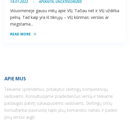
18.01.2022
APSKAITA
,
UNCATEGORIZED
Visuomenėje gausu mitų apie VšĮ. Tačiau net ir VšĮ uždirba
pelną. Tad kaip yra iš tikrųjų – VšĮ kūrimas: verslas ar
mėgstama...
READ MORE
APIE MUS
Teikiame sprendimus, pritakytus skirtingų kompetencijų
vadovams. Konsultuojame pradedančius verslą ir teikiame
paslaugas patirtį sukaupusiems vadovams. Skirtingų sričių
konsultantai pasiruošę tapti jūsų komandos nariais ir padėti
jūsų verslui augti.