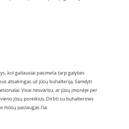
ys, kol galiausiai pasimeta tarp galybės
 bus atsakingas už jūsų buhalteriją. Samdyti
ionalai. Visai nesvarbu, ar jūsų įmonėje per
vieno jūsų poreikius. Dirbti su buhalterines
pie mūsų paslaugas čia: