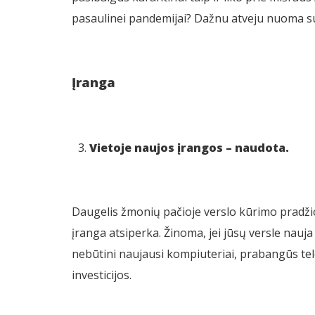
pasaulinei pandemijai? Dažnu atveju nuoma sud
Įranga
Vietoje naujos
įrangos – naudota.
Daugelis žmonių pačioje verslo kūrimo pradžioje
įranga atsiperka. Žinoma, jei jūsų versle nau
nebūtini naujausi kompiuteriai, prabangūs telef
investicijos.