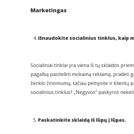
Marketingas
Išnaudokite socialinius tinklus, kaip
Socialiniai tinklai yra viena iš tų sklaidos pri
pagalbą pasitelkti mokamą reklamą, pradėti gal
ženklo žinomumą, tačiau pelnysite ir klientų p
socialinius tinklus? „Negyvos“ paskyros nekelia
Paskatinkite sklaidą iš lūpų į lūpas.