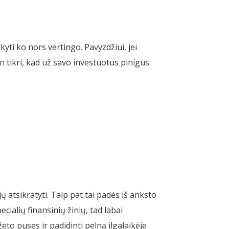
yti ko nors vertingo. Pavyzdžiui, jei
n tikri, kad už savo investuotus pinigus
ų atsikratyti. Taip pat tai padės iš anksto
ialių finansinių žinių, tad labai
žeto puses ir padidinti pelną ilgalaikėje