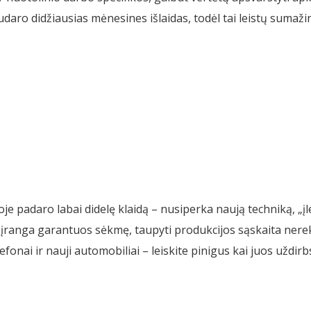
aro didžiausias mėnesines išlaidas, todėl tai leistų sumaži
 padaro labai didelę klaidą – nusiperka naują techniką, „įlen
ja įranga garantuos sėkmę, taupyti produkcijos sąskaita ner
onai ir nauji automobiliai – leiskite pinigus kai juos uždirbs