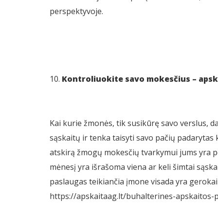
perspektyvoje.
Kontroliuokite savo mokesčius – apsk
Kai kurie žmonės, tik susikūrę savo verslus, da
sąskaitų ir tenka taisyti savo pačių padarytas 
atskirą žmogų mokesčių tvarkymui jums yra pe
mėnesį yra išrašoma viena ar keli šimtai sąska
paslaugas teikiančia įmone visada yra gerokai 
https://apskaitaag.lt/buhalterines-apskaitos-