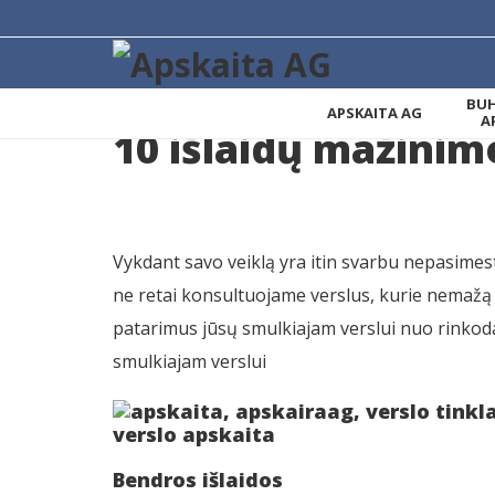
BUH
APSKAITA AG
A
10
išlaidų mažinim
Vykdant savo veiklą yra itin svarbu nepasimesti
ne retai konsultuojame verslus, kurie nemažą 
patarimus jūsų smulkiajam verslui nuo rinkoda
smulkiajam verslui
Bendros išlaidos