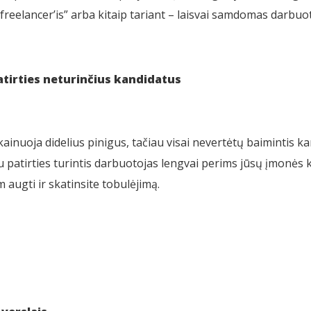
reelancer’is” arba kitaip tariant – laisvai samdomas darbuoto
atirties neturinčius kandidatus
ainuoja didelius pinigus, tačiau visai nevertėtų baimintis ka
u patirties turintis darbuotojas lengvai perims jūsų įmonės k
m augti ir skatinsite tobulėjimą.