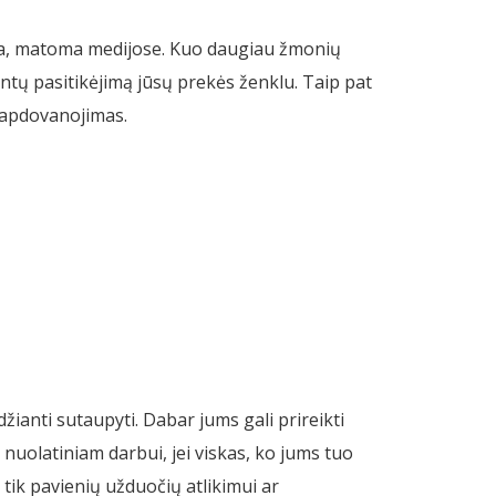
ama, matoma medijose. Kuo daugiau žmonių
entų pasitikėjimą jūsų prekės ženklu. Taip pat
s apdovanojimas.
ianti sutaupyti. Dabar jums gali prireikti
 nuolatiniam darbui, jei viskas, ko jums tuo
 tik pavienių užduočių atlikimui ar