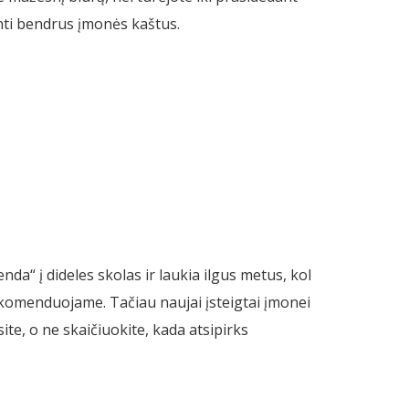
nti bendrus įmonės kaštus.
da“ į dideles skolas ir laukia ilgus metus, kol
ekomenduojame. Tačiau naujai įsteigtai įmonei
ite, o ne skaičiuokite, kada atsipirks