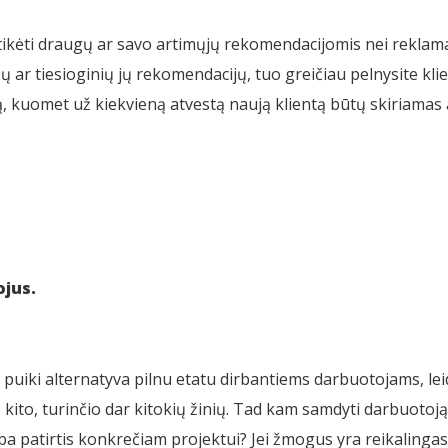
sitikėti draugų ar savo artimųjų rekomendacijomis nei rekl
ų ar tiesioginių jų rekomendacijų, tuo greičiau pelnysite kli
ją, kuomet už kiekvieną atvestą naują klientą būtų skiriama
jus.
iki alternatyva pilnu etatu dirbantiems darbuotojams, leidž
 kito, turinčio dar kitokių žinių. Tad kam samdyti darbuotoją
rba patirtis konkrečiam projektui? Jei žmogus yra reikalingas