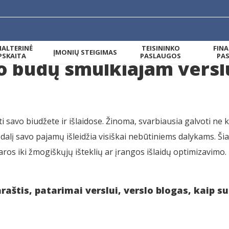
ALTERINĖ
TEISININKO
FIN
ĮMONIŲ STEIGIMAS
PSKAITA
PASLAUGOS
PA
o būdų smulkiajam versl
 savo biudžete ir išlaidose. Žinoma, svarbiausia galvoti ne k
dalį savo pajamų išleidžia visiškai nebūtiniems dalykams. Š
ros iki žmogiškųjų išteklių ar įrangos išlaidų optimizavimo