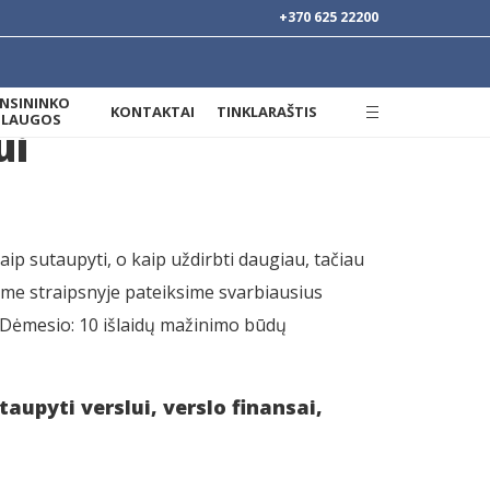
+370 625 22200
ANSININKO
KONTAKTAI
TINKLARAŠTIS
SLAUGOS
ui
aip sutaupyti, o kaip uždirbti daugiau, tačiau
iame straipsnyje pateiksime svarbiausius
. Dėmesio: 10 išlaidų mažinimo būdų