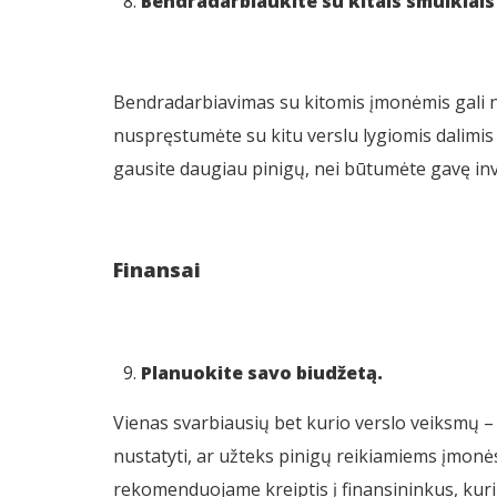
Bendradarbiaukite su kitais smulkiais 
Bendradarbiavimas su kitomis įmonėmis gali ne t
nuspręstumėte su kitu verslu lygiomis dalimis i
gausite daugiau pinigų, nei būtumėte gavę inv
Finansai
Planuokite savo biudžetą.
Vienas svarbiausių bet kurio verslo veiksmų – b
nustatyti, ar užteks pinigų reikiamiems įmonės 
rekomenduojame kreiptis į finansininkus, kurių p