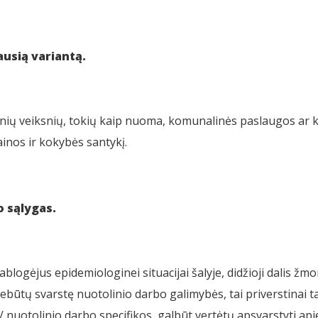
ausią
variantą.
ų veiksnių, tokių kaip nuoma, komunalinės paslaugos ar kiti
ainos ir kokybės santykį.
o sąlygas.
logėjus epidemiologinei situacijai šalyje, didžioji dalis žmo
 nebūtų svarstę nuotolinio darbo galimybės, tai priverstinai 
 / nuotolinio darbo specifikos, galbūt vertėtų apsvarstyti api