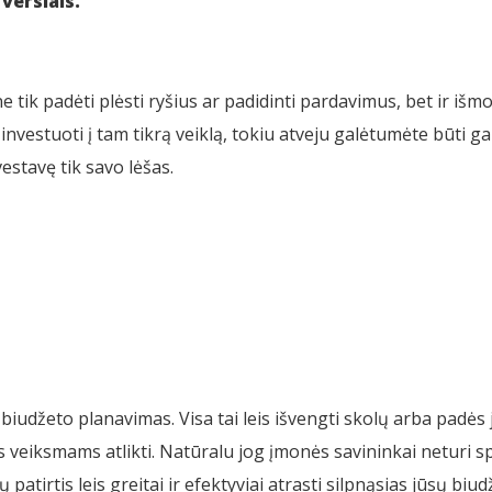
verslais.
ik padėti plėsti ryšius ar padidinti pardavimus, bet ir išmok
nvestuoti į tam tikrą veiklą, tokiu atveju galėtumėte būti ga
estavę tik savo lėšas.
iudžeto planavimas. Visa tai leis išvengti skolų arba padės j
veiksmams atlikti. Natūralu jog įmonės savininkai neturi spec
atirtis leis greitai ir efektyviai atrasti silpnąsias jūsų biud