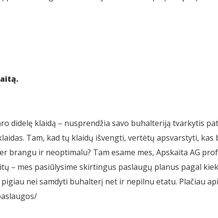
aitą.
ro didelę klaidą – nusprendžia savo buhalteriją tvarkytis pat
klaidas. Tam, kad tų klaidų išvengti, vertėtų apsvarstyti, kas
r brangu ir neoptimalu? Tam esame mes, Apskaita AG profes
itų – mes pasiūlysime skirtingus paslaugų planus pagal kiek
pigiau nei samdyti buhalterį net ir nepilnu etatu. Plačiau a
paslaugos/