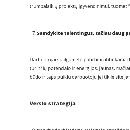
trumpalaikių projektų įgyvendinimui, tuomet “f
Samdykite talentingus, tačiau daug p
Darbuotojai su ilgamete patirtimi atitinkamai k
turinčių potencialo ir energijos. Jaunas, mažia
būdo ir taps puikiu darbuotoju jei tik leisite ja
Verslo strategija