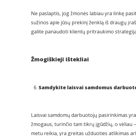
Ne paslaptis, jog žmonės labiau yra linkę pa
sužinos apie jūsų prekinį ženklą iš draugų įraš
galite panaudoti klientų pritraukimo strategi
Žmogiškieji ištekliai
Samdykite laisvai samdomus darbuoto
Laisvai samdomų darbuotojų pasirinkimas yra pu
žmogaus, turinčio tam tikrų įgūdžių, o vėliau –
metu reikia, yra greitas užduoties atlikimas a