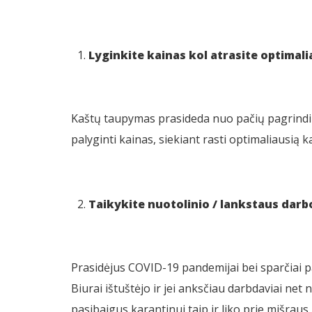
Lyginkite kainas kol atrasite optimali
Kaštų taupymas prasideda nuo pačių pagrindini
palyginti kainas, siekiant rasti optimaliausią k
Taikykite nuotolinio / lankstaus darb
Prasidėjus COVID-19 pandemijai bei sparčiai pab
Biurai ištuštėjo ir jei anksčiau darbdaviai net
pasibaigus karantinui taip ir liko prie mišraus