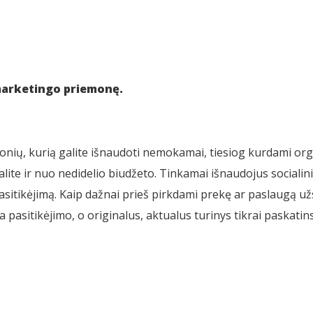
 marketingo priemonę.
emonių, kurią galite išnaudoti nemokamai, tiesiog kurdami orga
ite ir nuo nedidelio biudžeto. Tinkamai išnaudojus socialiniu
asitikėjimą. Kaip dažnai prieš pirkdami prekę ar paslaugą už
 pasitikėjimo, o originalus, aktualus turinys tikrai paskatins