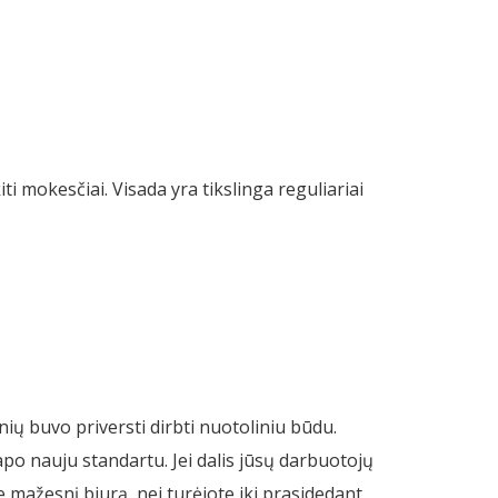
 mokesčiai. Visada yra tikslinga reguliariai
nių buvo priversti dirbti nuotoliniu būdu.
tapo nauju standartu. Jei dalis jūsų darbuotojų
e mažesnį biurą, nei turėjote iki prasidedant