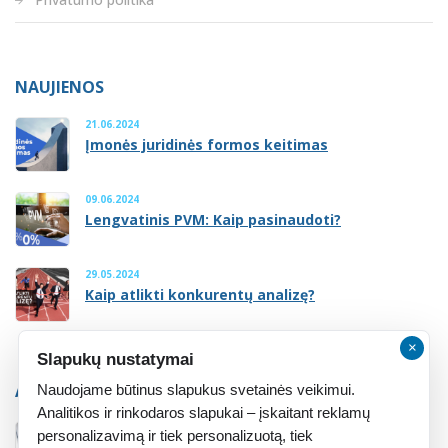
NAUJIENOS
21.06.2024
Įmonės juridinės formos keitimas
09.06.2024
Lengvatinis PVM: Kaip pasinaudoti?
29.05.2024
Kaip atlikti konkurentų analizę?
×
Slapukų nustatymai
ATMINTINĖ
Naudojame būtinus slapukus svetainės veikimui.
Analitikos ir rinkodaros slapukai – įskaitant reklamų
personalizavimą ir tiek personalizuotą, tiek