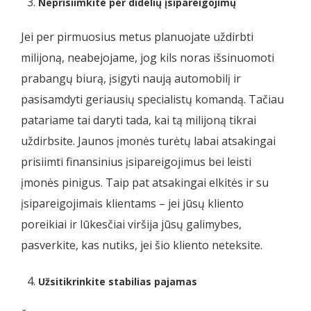
Neprisiimkite per didelių įsipareigojimų
Jei per pirmuosius metus planuojate uždirbti
milijoną, neabejojame, jog kils noras išsinuomoti
prabangų biurą, įsigyti naują automobilį ir
pasisamdyti geriausių specialistų komandą. Tačiau
patariame tai daryti tada, kai tą milijoną tikrai
uždirbsite. Jaunos įmonės turėtų labai atsakingai
prisiimti finansinius įsipareigojimus bei leisti
įmonės pinigus. Taip pat atsakingai elkitės ir su
įsipareigojimais klientams – jei jūsų kliento
poreikiai ir lūkesčiai viršija jūsų galimybes,
pasverkite, kas nutiks, jei šio kliento neteksite.
Užsitikrinkite stabilias pajamas