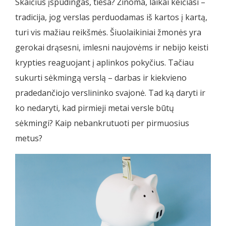
Skaičius įspūdingas, tiesa? Žinoma, laikai keičiasi –
tradicija, jog verslas perduodamas iš kartos į kartą,
turi vis mažiau reikšmės. Šiuolaikiniai žmonės yra
gerokai drąsesni, imlesni naujovėms ir nebijo keisti
krypties reaguojant į aplinkos pokyčius. Tačiau
sukurti sėkmingą verslą – darbas ir kiekvieno
pradedančiojo verslininko svajonė. Tad ką daryti ir
ko nedaryti, kad pirmieji metai versle būtų
sėkmingi? Kaip nebankrutuoti per pirmuosius
metus?