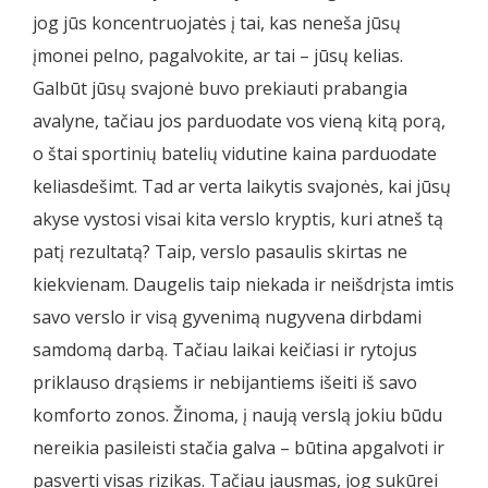
jog jūs koncentruojatės į tai, kas neneša jūsų
įmonei pelno, pagalvokite, ar tai – jūsų kelias.
Galbūt jūsų svajonė buvo prekiauti prabangia
avalyne, tačiau jos parduodate vos vieną kitą porą,
o štai sportinių batelių vidutine kaina parduodate
keliasdešimt. Tad ar verta laikytis svajonės, kai jūsų
akyse vystosi visai kita verslo kryptis, kuri atneš tą
patį rezultatą? Taip, verslo pasaulis skirtas ne
kiekvienam. Daugelis taip niekada ir neišdrįsta imtis
savo verslo ir visą gyvenimą nugyvena dirbdami
samdomą darbą. Tačiau laikai keičiasi ir rytojus
priklauso drąsiems ir nebijantiems išeiti iš savo
komforto zonos. Žinoma, į naują verslą jokiu būdu
nereikia pasileisti stačia galva – būtina apgalvoti ir
pasverti visas rizikas. Tačiau jausmas, jog sukūrei