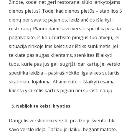
Žinote, kodėl net geri restoranai siūlo lankytojams
dienos pietus? Todėl kad dienos pietūs – stabilios 5
dienų per savaitę pajamos, leidžiančios išlaikyti
restoraną. Planuodami savo verslo specifiką visada
pagalvokite, iš ko uždirbsite pinigus tuo atveju, jei
situacija rinkoje ims keistis ar ištiks sunkmetis. Jei
teikiate paslaugas klientams, stenkitės išlaikyti
tuos, kurie pas jus gali sugrįžti dar kartą. Jei verslo
specifika leidžia – pasirašinėkite ilgalaikes sutartis,
skatinkite lojalumą. Atsiminkite – išlaikyti esamą
klientą yra kelis kartus pigiau nei surasti naują.
Nebijokite keisti krypties
Daugelis verslininkų verslo pradžioje šventai tiki
savo verslo idėja. Tačiau jei laikui bėgant matote,