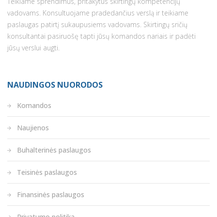
Teikiame sprendimus, pritakytus skirtingų kompetencijų
vadovams. Konsultuojame pradedančius verslą ir teikiame
paslaugas patirtį sukaupusiems vadovams. Skirtingų sričių
konsultantai pasiruošę tapti jūsų komandos nariais ir padėti
jūsų verslui augti.
NAUDINGOS NUORODOS
Komandos
Naujienos
Buhalterinės paslaugos
Teisinės paslaugos
Finansinės paslaugos
Privatumo politika