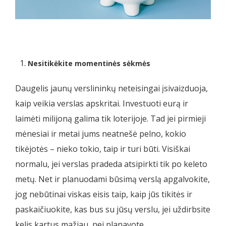
Nesitikėkite momentinės sėkmės
Daugelis jaunų verslininkų neteisingai įsivaizduoja,
kaip veikia verslas apskritai. Investuoti eurą ir
laimėti milijoną galima tik loterijoje. Tad jei pirmieji
mėnesiai ir metai jums neatnešė pelno, kokio
tikėjotės – nieko tokio, taip ir turi būti. Visiškai
normalu, jei verslas pradeda atsipirkti tik po keleto
metų. Net ir planuodami būsimą verslą apgalvokite,
jog nebūtinai viskas eisis taip, kaip jūs tikitės ir
paskaičiuokite, kas bus su jūsų verslu, jei uždirbsite
kelis kartus mažiau, nei planavote.