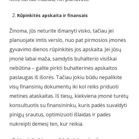
Rūpinkitės apskaita ir finansais
Žinoma, jūs neturite išmanyti visko, tačiau jei
planuojate imtis verslo, nuo pat pirmosios įmonės
gyvavimo dienos rūpinkitės jos apskaita. Jei jūsų
įmonė labai maža, samdytis buhalterio visiškai
nebūtina – galite pirkti buhalterinės apskaitos
paslaugas iš išorės. Tačiau jokiu būdu nepalikite
visų finansinių dokumentų iki kol reiks priduoti
metines ataskaitas. Iš tiesų, kiekviena įmonė turėtų
konsultuotis su finansininku, kuris padės suvaldyti
pinigų srautus, optimizuoti išlaidas ir padės
nukreipti dėmesį ten, kur reikia.