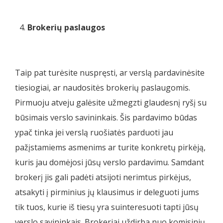
Brokerių paslaugos
Taip pat turėsite nuspręsti, ar verslą pardavinėsite
tiesiogiai, ar naudositės brokerių paslaugomis.
Pirmuoju atveju galėsite užmegzti glaudesnį ryšį su
būsimais verslo savininkais. Šis pardavimo būdas
ypač tinka jei verslą ruošiatės parduoti jau
pažįstamiems asmenims ar turite konkretų pirkėją,
kuris jau domėjosi jūsų verslo pardavimu. Samdant
brokerį jis gali padėti atsijoti nerimtus pirkėjus,
atsakyti į pirminius jų klausimus ir deleguoti jums
tik tuos, kurie iš tiesų yra suinteresuoti tapti jūsų
verslo savininkais. Brokeriai uždirba nuo komisinių,