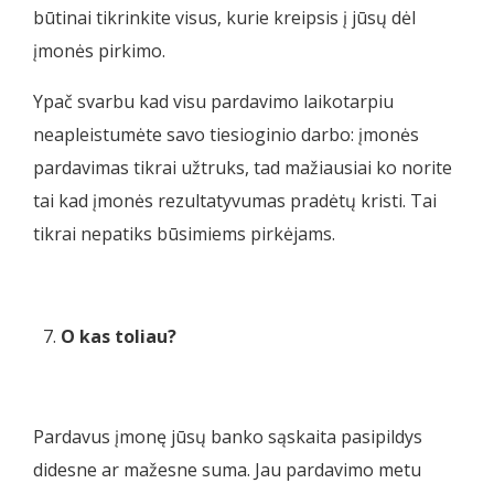
būtinai tikrinkite visus, kurie kreipsis į jūsų dėl
įmonės pirkimo.
Ypač svarbu kad visu pardavimo laikotarpiu
neapleistumėte savo tiesioginio darbo: įmonės
pardavimas tikrai užtruks, tad mažiausiai ko norite
tai kad įmonės rezultatyvumas pradėtų kristi. Tai
tikrai nepatiks būsimiems pirkėjams.
O kas toliau?
Pardavus įmonę jūsų banko sąskaita pasipildys
didesne ar mažesne suma. Jau pardavimo metu