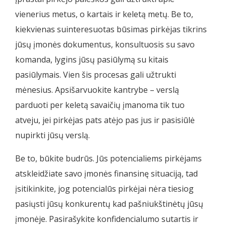
vienerius metus, o kartais ir keletą metų. Be to,
kiekvienas suinteresuotas būsimas pirkėjas tikrins
jūsų įmonės dokumentus, konsultuosis su savo
komanda, lygins jūsų pasiūlymą su kitais
pasiūlymais. Vien šis procesas gali užtrukti
mėnesius. Apsišarvuokite kantrybe – verslą
parduoti per keletą savaičių įmanoma tik tuo
atveju, jei pirkėjas pats atėjo pas jus ir pasisiūlė
nupirkti jūsų verslą.
Be to, būkite budrūs. Jūs potencialiems pirkėjams
atskleidžiate savo įmonės finansinę situaciją, tad
įsitikinkite, jog potencialūs pirkėjai nėra tiesiog
pasiųsti jūsų konkurentų kad pašniukštinėtų jūsų
įmonėje. Pasirašykite konfidencialumo sutartis ir