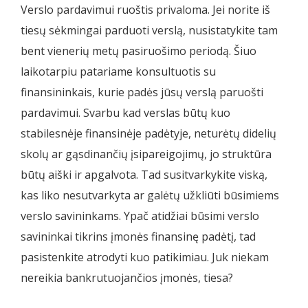
Verslo pardavimui ruoštis privaloma. Jei norite iš
tiesų sėkmingai parduoti verslą, nusistatykite tam
bent vienerių metų pasiruošimo periodą. Šiuo
laikotarpiu patariame konsultuotis su
finansininkais, kurie padės jūsų verslą paruošti
pardavimui. Svarbu kad verslas būtų kuo
stabilesnėje finansinėje padėtyje, neturėtų didelių
skolų ar gąsdinančių įsipareigojimų, jo struktūra
būtų aiški ir apgalvota. Tad susitvarkykite viską,
kas liko nesutvarkyta ar galėtų užkliūti būsimiems
verslo savininkams. Ypač atidžiai būsimi verslo
savininkai tikrins įmonės finansinę padėtį, tad
pasistenkite atrodyti kuo patikimiau. Juk niekam
nereikia bankrutuojančios įmonės, tiesa?