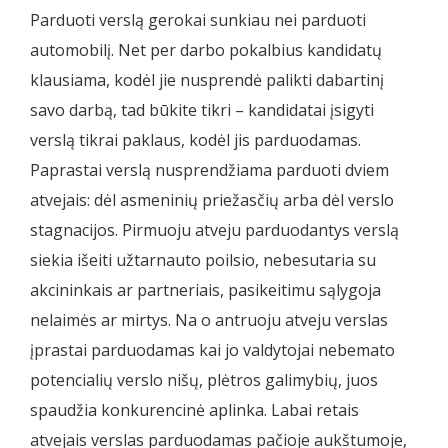
Parduoti verslą gerokai sunkiau nei parduoti
automobilį. Net per darbo pokalbius kandidatų
klausiama, kodėl jie nusprendė palikti dabartinį
savo darbą, tad būkite tikri – kandidatai įsigyti
verslą tikrai paklaus, kodėl jis parduodamas.
Paprastai verslą nusprendžiama parduoti dviem
atvejais: dėl asmeninių priežasčių arba dėl verslo
stagnacijos. Pirmuoju atveju parduodantys verslą
siekia išeiti užtarnauto poilsio, nebesutaria su
akcininkais ar partneriais, pasikeitimu sąlygoja
nelaimės ar mirtys. Na o antruoju atveju verslas
įprastai parduodamas kai jo valdytojai nebemato
potencialių verslo nišų, plėtros galimybių, juos
spaudžia konkurencinė aplinka. Labai retais
atvejais verslas parduodamas pačioje aukštumoje,