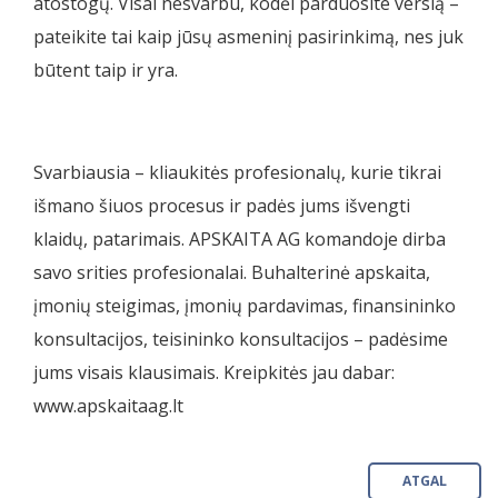
atostogų. Visai nesvarbu, kodėl parduosite verslą –
pateikite tai kaip jūsų asmeninį pasirinkimą, nes juk
būtent taip ir yra.
Svarbiausia – kliaukitės profesionalų, kurie tikrai
išmano šiuos procesus ir padės jums išvengti
klaidų, patarimais. APSKAITA AG komandoje dirba
savo srities profesionalai. Buhalterinė apskaita,
įmonių steigimas, įmonių pardavimas, finansininko
konsultacijos, teisininko konsultacijos – padėsime
jums visais klausimais. Kreipkitės jau dabar:
www.apskaitaag.lt
ATGAL