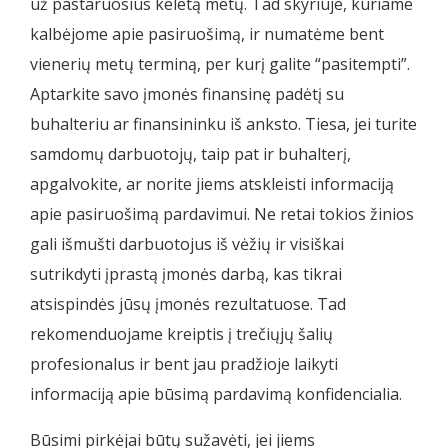
už pastaruosius keletą metų. Tad skyriuje, kuriame
kalbėjome apie pasiruošimą, ir numatėme bent
vienerių metų terminą, per kurį galite “pasitempti”.
Aptarkite savo įmonės finansinę padėtį su
buhalteriu ar finansininku iš anksto. Tiesa, jei turite
samdomų darbuotojų, taip pat ir buhalterį,
apgalvokite, ar norite jiems atskleisti informaciją
apie pasiruošimą pardavimui. Ne retai tokios žinios
gali išmušti darbuotojus iš vėžių ir visiškai
sutrikdyti įprastą įmonės darbą, kas tikrai
atsispindės jūsų įmonės rezultatuose. Tad
rekomenduojame kreiptis į trečiųjų šalių
profesionalus ir bent jau pradžioje laikyti
informaciją apie būsimą pardavimą konfidencialia.
Būsimi pirkėjai būtų sužavėti, jei jiems