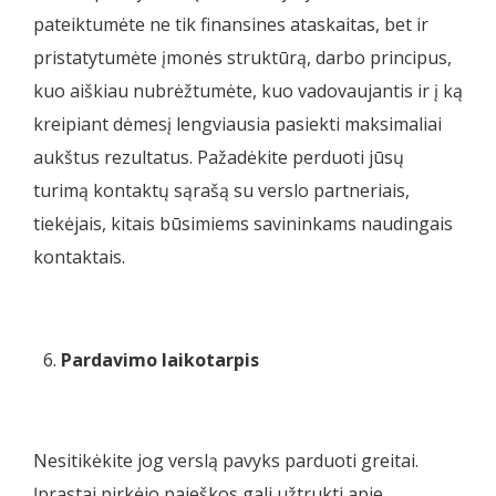
pateiktumėte ne tik finansines ataskaitas, bet ir
pristatytumėte įmonės struktūrą, darbo principus,
kuo aiškiau nubrėžtumėte, kuo vadovaujantis ir į ką
kreipiant dėmesį lengviausia pasiekti maksimaliai
aukštus rezultatus. Pažadėkite perduoti jūsų
turimą kontaktų sąrašą su verslo partneriais,
tiekėjais, kitais būsimiems savininkams naudingais
kontaktais.
Pardavimo laikotarpis
Nesitikėkite jog verslą pavyks parduoti greitai.
Įprastai pirkėjo paieškos gali užtrukti apie