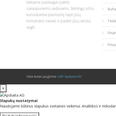
teikiame paslaugas patirtį
sukaupusiems vadovams. Skirtingų sričių
Buha
konsultantai pasiruošę tapti jūsų
komandos nariais ir padėti jūsų verslui
Teis
augti.
Fina
Priva
Visos teisės saugomos
UAB “Apskaita AG”
×
Slapukų nustatymai
Naudojame būtinus slapukus svetainės veikimui. Analitikos ir rinkodar