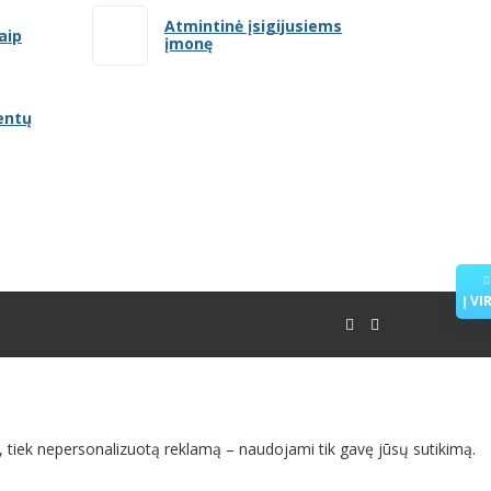
Atmintinė įsigijusiems
aip
įmonę
entų
Į VI
ą, tiek nepersonalizuotą reklamą – naudojami tik gavę jūsų sutikimą.