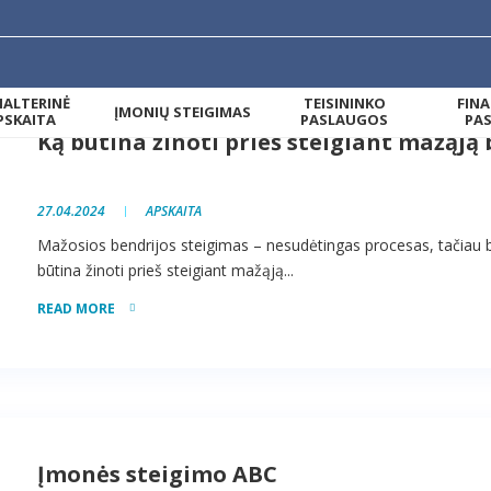
ALTERINĖ
TEISININKO
FIN
ĮMONIŲ STEIGIMAS
PSKAITA
PASLAUGOS
PA
Ką būtina žinoti prieš steigiant mažąją 
27.04.2024
APSKAITA
Mažosios bendrijos steigimas – nesudėtingas procesas, tačiau būt
būtina žinoti prieš steigiant mažąją...
READ MORE
Įmonės steigimo ABC