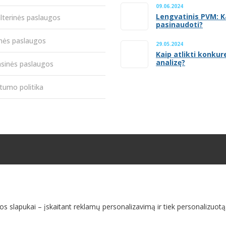
09.06.2024
Lengvatinis PVM: K
lterinės paslaugos
pasinaudoti?
inės paslaugos
29.05.2024
Kaip atlikti konkur
analizę?
nsinės paslaugos
tumo politika
os slapukai – įskaitant reklamų personalizavimą ir tiek personalizuot