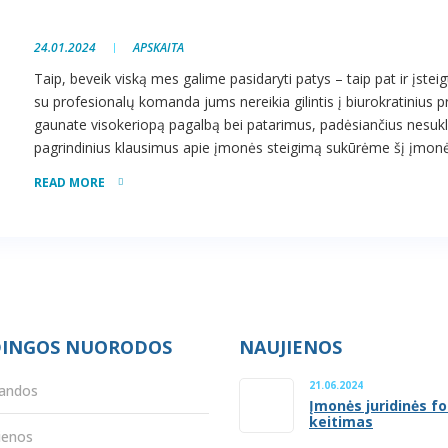
24.01.2024
APSKAITA
Taip, beveik viską mes galime pasidaryti patys – taip pat ir įsteig
su profesionalų komanda jums nereikia gilintis į biurokratinius pro
gaunate visokeriopą pagalbą bei patarimus, padėsiančius nesuklu
pagrindinius klausimus apie įmonės steigimą sukūrėme šį įmonės
READ MORE
INGOS NUORODOS
NAUJIENOS
21.06.2024
andos
Įmonės juridinės f
keitimas
ienos