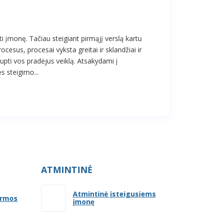
ti įmonę. Tačiau steigiant pirmąjį verslą kartu
cesus, procesai vyksta greitai ir sklandžiai ir
pti vos pradėjus veiklą. Atsakydami į
 steigimo...
ATMINTINĖ
Atmintinė įsteigusiems
ormos
įmonę