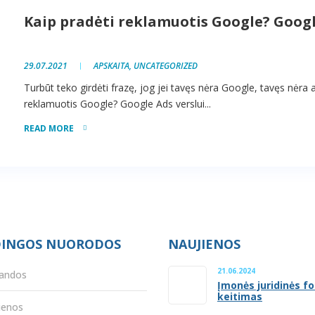
Kaip pradėti reklamuotis Google? Googl
29.07.2021
APSKAITA
,
UNCATEGORIZED
Turbūt teko girdėti frazę, jog jei tavęs nėra Google, tavęs nėra ap
reklamuotis Google? Google Ads verslui...
READ MORE
INGOS NUORODOS
NAUJIENOS
21.06.2024
andos
Įmonės juridinės f
keitimas
ienos