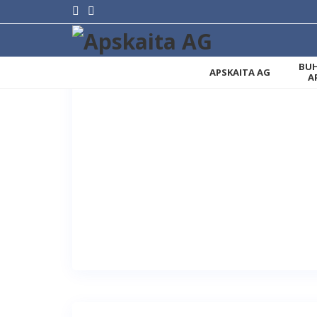
BUH
APSKAITA AG
A