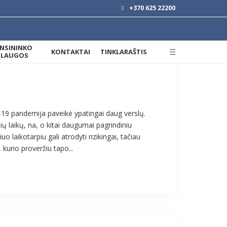
+370 625 22200
ANSININKO
KONTAKTAI
TINKLARAŠTIS
SLAUGOS
-19 pandemija paveikė ypatingai daug verslų.
ų laikų, na, o kitai daugumai pagrindiniu
 laikotarpiu gali atrodyti rizikingai, tačiau
 kurio proveržiu tapo...