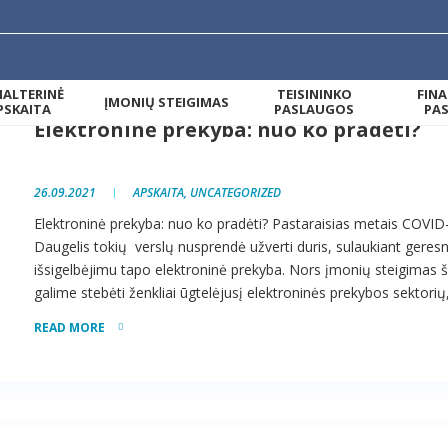
ALTERINĖ
TEISININKO
FIN
ĮMONIŲ STEIGIMAS
PSKAITA
PASLAUGOS
PA
Elektroninė prekyba: nuo ko pradėti?
26.09.2021
APSKAITA
,
UNCATEGORIZED
Elektroninė prekyba: nuo ko pradėti? Pastaraisias metais COVID
Daugelis tokių verslų nusprendė užverti duris, sulaukiant geresni
išsigelbėjimu tapo elektroninė prekyba. Nors įmonių steigimas šiuo
galime stebėti ženkliai ūgtelėjusį elektroninės prekybos sektorių,
READ MORE