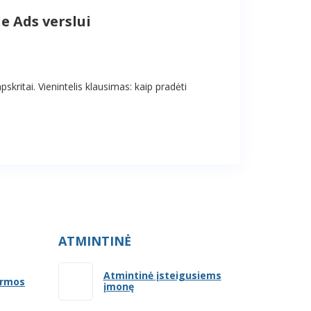
e Ads verslui
skritai. Vienintelis klausimas: kaip pradėti
ATMINTINĖ
Atmintinė įsteigusiems
ormos
įmonę