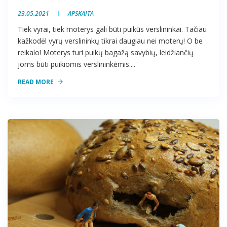
23.05.2021
APSKAITA
Tiek vyrai, tiek moterys gali būti puikūs verslininkai. Tačiau
kažkodėl vyrų verslininkų tikrai daugiau nei moterų! O be
reikalo! Moterys turi puikų bagažą savybių, leidžiančių
joms būti puikiomis verslininkėmis....
READ MORE