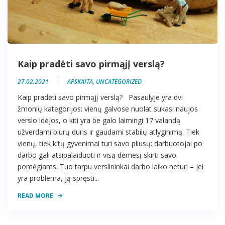
Kaip pradėti savo pirmąjį verslą?
27.02.2021
APSKAITA
,
UNCATEGORIZED
Kaip pradėti savo pirmąjį verslą? Pasaulyje yra dvi
žmonių kategorijos: vienų galvose nuolat sukasi naujos
verslo idėjos, o kiti yra be galo laimingi 17 valandą
užverdami biurų duris ir gaudami stabilų atlyginimą. Tiek
vienų, tiek kitų gyvenimai turi savo pliusų: darbuotojai po
darbo gali atsipalaiduoti ir visą dėmesį skirti savo
pomėgiams. Tuo tarpu verslininkai darbo laiko neturi – jei
yra problema, ją spręsti...
READ MORE