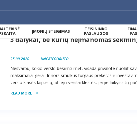
ALTERINĖ
TEISININKO
FIN
ĮMONIŲ STEIGIMAS
PSKAITA
PASLAUGOS
PA
3 dalykai, be kurių neįmanomas sėkmin
25.09.2020
UNCATEGORIZED
Nesvarbu, kokio verslo besiimtumėt, visada privalote nuolat save 
maksimaliai gerai. Ir nors smulkus turgaus prekeivis ir investavi
verslo klasės laiptelių, abiejų verslai klestės, jei jie laikysis tų pači
READ MORE