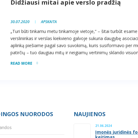
Didžiausi mitai apie verslo pradžią
30.07.2020
APSKAITA
„Turi būti tinkamu metu tinkamoje vietoje,“ – šitai turbūt esame 
verslininkas ir verslas kiekvieno galvoje sukuria daugybę asociaci
aplinką piešiame pagal savo suvokimą, kuris susiformavo per m
patirčių – tuo daugiau mitų ir neigiamų vertinimų sklando visuo
READ MORE
INGOS NUORODOS
NAUJIENOS
21.06.2024
andos
Įmonės juridinės f
keitimas