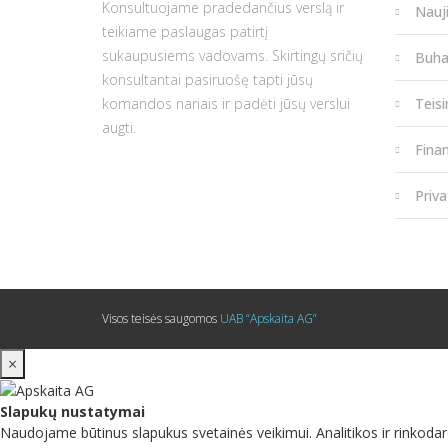
Konsultuojame pradedančius verslą ir
Nauj
teikiame paslaugas patirtį
sukaupusiems vadovams. Skirtingų sričių
Buha
konsultantai pasiruošę tapti jūsų
komandos nariais ir padėti jūsų verslui
Teis
augti.
Fina
Priva
Visos teisės saugomos
UAB “Apskaita AG”
×
Slapukų nustatymai
Naudojame būtinus slapukus svetainės veikimui. Analitikos ir rinkodar