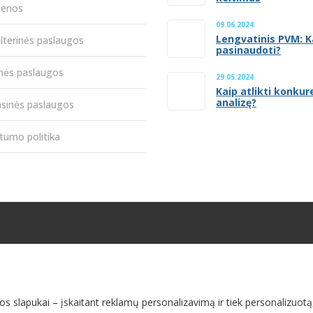
ienos
09.06.2024
Lengvatinis PVM: K
lterinės paslaugos
pasinaudoti?
inės paslaugos
29.05.2024
Kaip atlikti konkur
analizę?
nsinės paslaugos
tumo politika
os slapukai – įskaitant reklamų personalizavimą ir tiek personalizuot