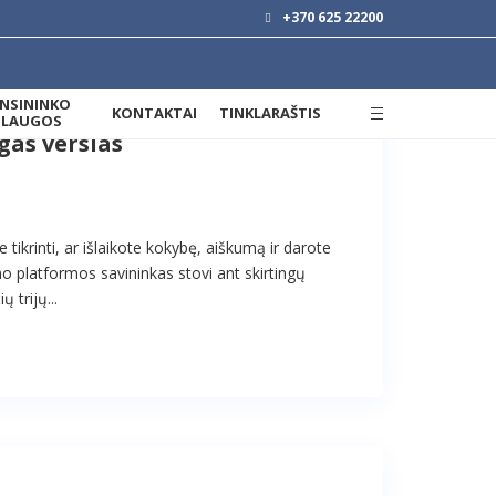
+370 625 22200
ANSININKO
KONTAKTAI
TINKLARAŠTIS
SLAUGOS
gas verslas
tikrinti, ar išlaikote kokybę, aiškumą ir darote
mo platformos savininkas stovi ant skirtingų
ų trijų...