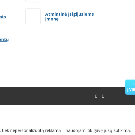
Atmintinė įsigijusiems
aip
įmonę
entų
Į VI
ą, tiek nepersonalizuotą reklamą – naudojami tik gavę jūsų sutikimą.