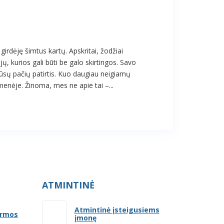
girdėję šimtus kartų. Apskritai, žodžiai
jų, kurios gali būti be galo skirtingos. Savo
ūsų pačių patirtis. Kuo daugiau neigiamų
menėje. Žinoma, mes ne apie tai –...
ATMINTINĖ
Atmintinė įsteigusiems
ormos
įmonę