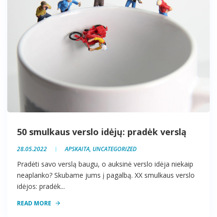
50 smulkaus verslo idėjų: pradėk verslą
28.05.2022
APSKAITA
,
UNCATEGORIZED
Pradėti savo verslą baugu, o auksinė verslo idėja niekaip
neaplanko? Skubame jums į pagalbą. XX smulkaus verslo
idėjos: pradėk...
READ MORE