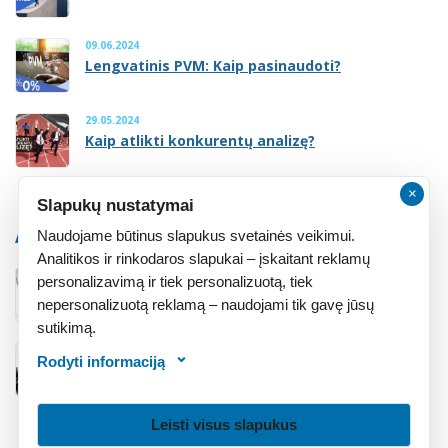
09.06.2024
Lengvatinis PVM: Kaip pasinaudoti?
29.05.2024
Kaip atlikti konkurentų analizę?
×
Slapukų nustatymai
ATMINTINĖ
Naudojame būtinus slapukus svetainės veikimui.
Analitikos ir rinkodaros slapukai – įskaitant reklamų
personalizavimą ir tiek personalizuotą, tiek
Atmintinė įsteigusiems įmonę
nepersonalizuotą reklamą – naudojami tik gavę jūsų
sutikimą.
Rodyti informaciją
Atmintinė įsigijusiems įmonę
Leisti visus slapukus