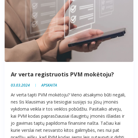
Ar verta registruotis PVM mokėtoju?
03.03.2024
APSKAITA
Ar verta tapti PVM mokėtoju? Vieno atsakymo būti negali,
nes šis klausimas yra tiesiogiai susijęs su jūsų įmonės
vykdoma veikla ir tos veiklos pobūdžiu. Pasitaiko atveju,
kai PVM kodas paprasčiausiai išaugintų įmonės išlaidas ir
jo gavimas taptų papildoma finansine našta. Tačiau kai
kurie verslai net nesvarsto kitos galimybės, nes nui pat
pradžių aišku, kad PVM kodas jiems leis sutaupyti ir dirbti