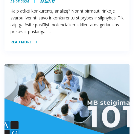
29.05.2024
APSKAITA
Kaip atlikti konkurentų analizę? Norint pirmauti rinkoje
svarbu įverinti savo ir konkurentų stiprybes ir silpnybes. Tik
taip galėsite pasiūlyti potencialiems klientams geriausias
prekes ir paslaugas....
READ MORE