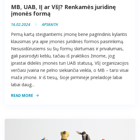
MB, UAB, IĮ ar VšĮ? Renkamės juridinę
įmonės formą
16.02.2024
APSKAITA
Pirmą kartą steigiantiems įmonę bene pagrindinis kylantis
klausimas yra apie įmonės juridinės formos pasirinkimą.
Nesusidūrusiems su šių formų skirtumais ir privalumais,
gali pasirodyti keblu, tačiau iš praktikos žinome, jog
įprastai didelės įmonės turi UAB statusą, VšĮ organizacijos
verčiasi įvairia ne pelno siekiančia veikla, o MB – tarsi visai
maža įmonė. Ir iš tiesų, šioje pirminėje prielaidoje labai
labai daug...
READ MORE