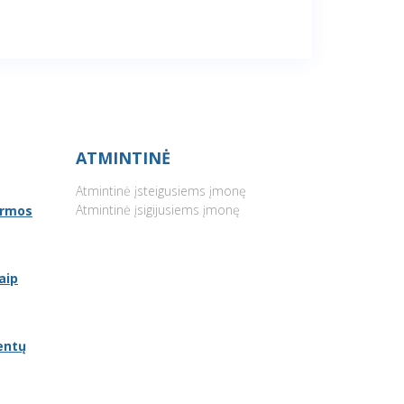
ATMINTINĖ
Atmintinė įsteigusiems įmonę
Atmintinė įsigijusiems įmonę
ormos
aip
entų