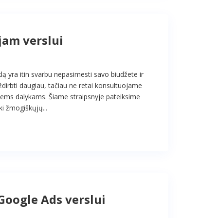
jam verslui
 yra itin svarbu nepasimesti savo biudžete ir
uždirbti daugiau, tačiau ne retai konsultuojame
iniems dalykams. Šiame straipsnyje pateiksime
i žmogiškųjų...
Google Ads verslui