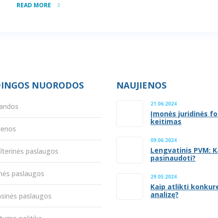
READ MORE
INGOS NUORODOS
NAUJIENOS
21.06.2024
andos
Įmonės juridinės f
keitimas
ienos
09.06.2024
Lengvatinis PVM: K
lterinės paslaugos
pasinaudoti?
inės paslaugos
29.05.2024
Kaip atlikti konkur
analizę?
nsinės paslaugos