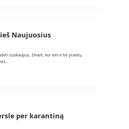
rieš Naujuosius
dėti susikaupus, žinant, kur eini ir be praeitų
eš...
versle per karantiną