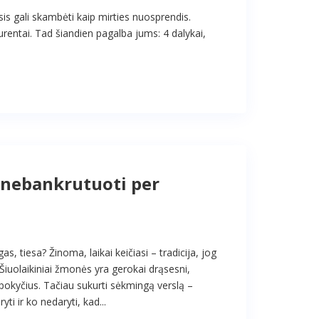
sis gali skambėti kaip mirties nuosprendis.
rentai. Tad šiandien pagalba jums: 4 dalykai,
i nebankrutuoti per
, tiesa? Žinoma, laikai keičiasi – tradicija, jog
Šiuolaikiniai žmonės yra gerokai drąsesni,
 pokyčius. Tačiau sukurti sėkmingą verslą –
ti ir ko nedaryti, kad...