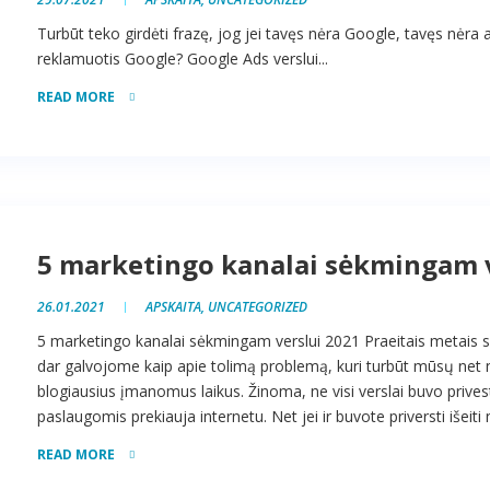
Turbūt teko girdėti frazę, jog jei tavęs nėra Google, tavęs nėra ap
reklamuotis Google? Google Ads verslui...
READ MORE
5 marketingo kanalai sėkmingam v
26.01.2021
APSKAITA
,
UNCATEGORIZED
5 marketingo kanalai sėkmingam verslui 2021 Praeitais metais sa
dar galvojome kaip apie tolimą problemą, kuri turbūt mūsų net 
blogiausius įmanomus laikus. Žinoma, ne visi verslai buvo privesti
paslaugomis prekiauja internetu. Net jei ir buvote priversti išeiti 
READ MORE