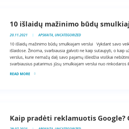
10 išlaidų mažinimo būdų smulkia
20.11.2021
APSKAITA
,
UNCATEGORIZED
10 išlaidų mažinimo būdų smulkiajam verslui Vykdant savo veiklą
išlaidose. Žinoma, svarbiausia galvoti ne kaip sutaupyti, o kaip 
verslus, kurie nemažą dalį savo pajamų išleidžia visiškai nebūt
svarbiausius patarimus jūsų smulkiajam verslui nuo rinkodaros ik
READ MORE
Kaip pradėti reklamuotis Google? 
29.07.2021
APSKAITA
,
UNCATEGORIZED