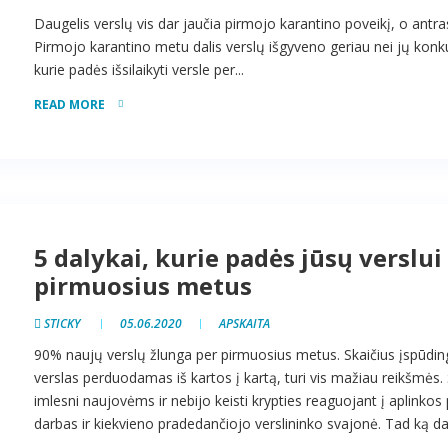
Daugelis verslų vis dar jaučia pirmojo karantino poveikį, o antra
Pirmojo karantino metu dalis verslų išgyveno geriau nei jų konku
kurie padės išsilaikyti versle per...
READ MORE
5 dalykai, kurie padės jūsų verslu
pirmuosius metus
STICKY
05.06.2020
APSKAITA
90% naujų verslų žlunga per pirmuosius metus. Skaičius įspūdingas
verslas perduodamas iš kartos į kartą, turi vis mažiau reikšmės. 
imlesni naujovėms ir nebijo keisti krypties reaguojant į aplinkos
darbas ir kiekvieno pradedančiojo verslininko svajonė. Tad ką dary