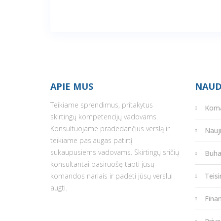
APIE MUS
NAUD
Teikiame sprendimus, pritakytus
Kom
skirtingų kompetencijų vadovams.
Konsultuojame pradedančius verslą ir
Nauj
teikiame paslaugas patirtį
sukaupusiems vadovams. Skirtingų sričių
Buha
konsultantai pasiruošę tapti jūsų
komandos nariais ir padėti jūsų verslui
Teis
augti.
Fina