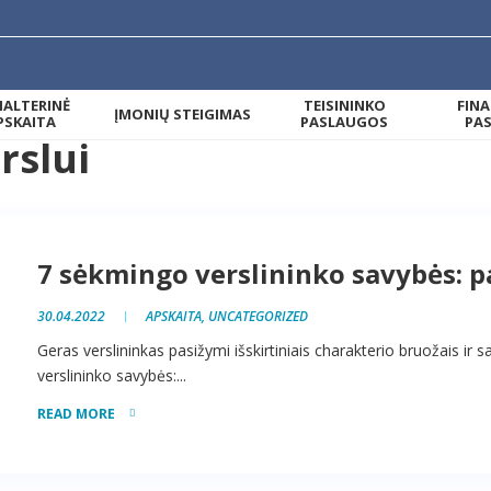
ALTERINĖ
TEISININKO
FIN
ĮMONIŲ STEIGIMAS
PSKAITA
PASLAUGOS
PA
rslui
7 sėkmingo verslininko savybės: p
30.04.2022
APSKAITA
,
UNCATEGORIZED
Geras verslininkas pasižymi išskirtiniais charakterio bruožais ir 
verslininko savybės:...
READ MORE