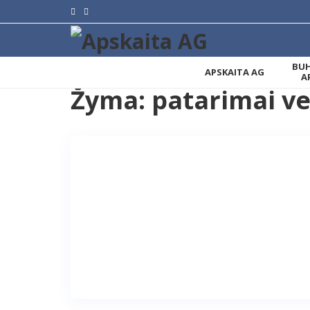
BUH
APSKAITA AG
A
Žyma:
patarimai ve