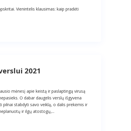
skritai. Vienintelis klausimas: kaip pradėti
erslui 2021
usio mėnesį apie keistą ir paslaptingą virusą
nepasieks. O dabar daugelis verslų išgyvena
 pilnai stabdyti savo veiklą, o dalis prekėmis ir
neplanuotų ir ilgų atostogų,...